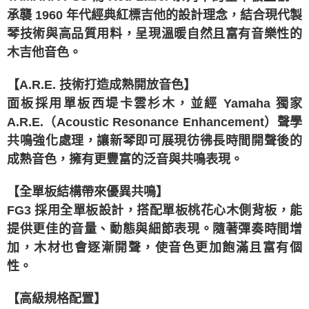
1.分期款項不併入電信帳單，「大哥付你分期」於每月結算日後寄送繳費提
承襲 1960 年代經典紅標吉他的設計理念，結合現代製
醒簡訊。
2.透過簡訊連結打開帳單後，可選擇「超商條碼／台灣大直營門市／銀行轉
琴技術與高品質用料，呈現溫暖自然且富有音樂性的
帳／街口支付／iPASS MONEY」等通路繳費。
木吉他音色。
【注意事項】
1.本服務係由「台灣大哥大股份有限公司」（以下簡稱本公司）所提供，讓
【A.R.E. 技術打造成熟開放音色】
用戶於交易時，得透過本服務購買商品或服務，並由商店將買賣／分期付款
買賣價金債權讓與本公司後，依約使用本公司帳單繳交帳款。
面板採用單板西堤卡雲杉木，並經 Yamaha 獨家
2.基於同意付款使用「大哥付你分期」之契約關係目的，商店將以您的個人
A.R.E.（Acoustic Resonance Enhancement）聲學
資料（包含姓名、電話或地址）提供予台灣大哥大進項蒐集、處理及利用，
由本公司與您本人進行分期帳單所需資料之確認、核對及更正。
共鳴強化處理，讓新琴即可展現彷彿長時間開聲後的
3.完整用戶服務條款，請詳閱以下連結：
https://oppay.tw/userRule
成熟音色，擁有更豐富的泛音與共鳴表現。
【全單板結構帶來優異共鳴】
FG3 採用全單板設計，搭配單板桃花心木側背板，能
提供更佳的音量、動態與細節表現。隨著彈奏時間增
加，木材也會逐漸開聲，使音色更加飽滿且富有個
性。
【高級規格配置】