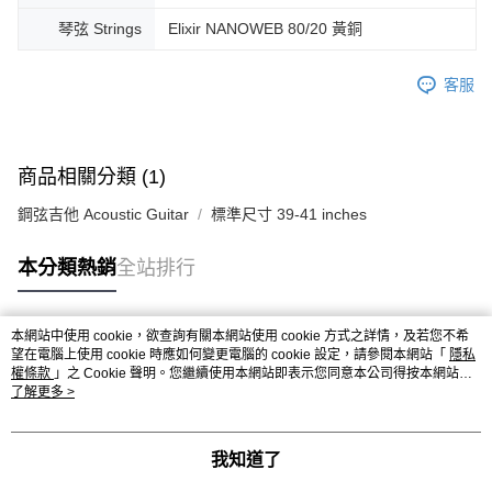
琴弦 Strings
Elixir NANOWEB 80/20 黃銅
客服
商品相關分類 (1)
鋼弦吉他 Acoustic Guitar
標準尺寸 39-41 inches
本分類熱銷
全站排行
本網站中使用 cookie，欲查詢有關本網站使用 cookie 方式之詳情，及若您不希
熱門標籤
望在電腦上使用 cookie 時應如何變更電腦的 cookie 設定，請參閱本網站「
隱私
權條款
」之 Cookie 聲明。您繼續使用本網站即表示您同意本公司得按本網站使
用條款之 Cookie 聲明使用 cookie。
了解更多 >
我知道了