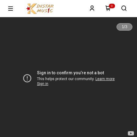
0
1
/
3