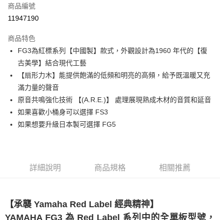
6 期 0 利率 每期
NT$4,400
21家銀行
合作金庫商業銀行
第一商業銀行
商品編號
華南商業銀行
彰化商業銀行
合作金庫商業銀行
第一商業銀行
11947190
LINE Pay
上海商業儲蓄銀行
台北富邦商業銀行
華南商業銀行
彰化商業銀行
國泰世華商業銀行
兆豐國際商業銀行
Apple Pay
上海商業儲蓄銀行
台北富邦商業銀行
商品特色
臺灣中小企業銀行
台中商業銀行
國泰世華商業銀行
兆豐國際商業銀行
FG3為紅標系列【中國製】款式，外觀設計為1960 年代的【復
匯豐（台灣）商業銀行
華泰商業銀行
街口支付
臺灣中小企業銀行
台中商業銀行
古美學】結合現代工藝
聯邦商業銀行
遠東國際商業銀行
匯豐（台灣）商業銀行
華泰商業銀行
悠遊付
元大商業銀行
永豐商業銀行
【扇形力木】能提供飽滿的低頻和明亮的高頻，給予既溫暖又充
聯邦商業銀行
遠東國際商業銀行
玉山商業銀行
星展（台灣）商業銀行
滿力量的聲音
元大商業銀行
永豐商業銀行
全盈+PAY
台新國際商業銀行
中國信託商業銀行
玉山商業銀行
星展（台灣）商業銀行
原音共鳴強化技術 【(A.R.E.)】 處理展現熟成木材的音質和延音
台灣樂天信用卡公司
台新國際商業銀行
中國信託商業銀行
大哥付你分期
如果喜歡小桶身可以選擇 FS3
台灣樂天信用卡公司
相關說明
如果想要升級日本製可選擇 FG5
【大哥付你分期使用說明】
ATM付款
1.本服務由台灣大哥大提供，台灣大哥大用戶可立即使用無須另外申請。
2.付款方式選擇「大哥付你分期」，訂單成立後會自動跳轉到大哥付的交易
流程，驗證手機門號後，選擇欲分期的期數、繳款截止日，確認付款後即完
運送方式
詳細說明
商品規格
相關推薦
成交易。
3.實際核准額度、可分期數及費用金額請依後續交易確認頁面所載為準。
宅配
4.訂單成立30分鐘內，如未前往確認交易或遇審核未通過，訂單將自動取
每筆NT$60，滿NT$1,000(含以上)免運費
消。如遇「轉專審核」未通過狀況，表示未達大哥付你分期系統評分，恕無
【承襲 Yamaha Red Label 經典精神】
法說明評估內容。
【繳款方式說明】
YAMAHA FG3 為 Red Label 系列中的全單板型號，