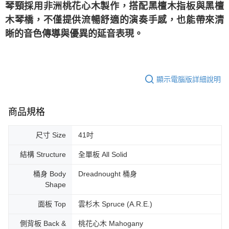
琴頸採用非洲桃花心木製作，搭配黑檀木指板與黑檀
木琴橋，不僅提供流暢舒適的演奏手感，也能帶來清
晰的音色傳導與優異的延音表現。
顯示電腦版詳細說明
商品規格
尺寸 Size
41吋
結構 Structure
全單板 All Solid
桶身 Body
Dreadnought 桶身
Shape
面板 Top
雲杉木 Spruce (A.R.E.)
側背板 Back &
桃花心木 Mahogany