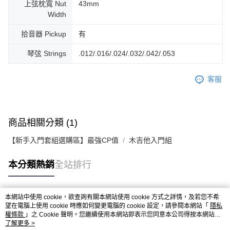
上弦枕寬 Nut
43mm
Width
拾音器 Pickup
有
琴弦 Strings
.012/.016/.024/.032/.042/.053
客服
商品相關分類 (1)
【新手入門套組選購區】最強CP值
木吉他入門組
本分類熱銷
全站排行
本網站中使用 cookie，欲查詢有關本網站使用 cookie 方式之詳情，及若您不希
熱門標籤
望在電腦上使用 cookie 時應如何變更電腦的 cookie 設定，請參閱本網站「
隱私
權條款
」之 Cookie 聲明。您繼續使用本網站即表示您同意本公司得按本網站使
用條款之 Cookie 聲明使用 cookie。
了解更多 >