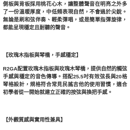
側板與背板採用桃花心木，讓整體聲音在明亮之外多
了一份溫暖厚度，中低頻表現自然，不會過於尖銳。
無論是刷和弦伴奏、輕柔彈唱，或是簡單指彈旋律，
都能呈現穩定且耐聽的聲音。
【玫瑰木指板與琴橋，手感穩定】
R2GA配置玫瑰木指板與玫瑰木琴橋，提供自然的觸弦
手感與穩定的音色傳導。搭配25.5吋有效弦長與20格
琴格設計，規格符合常見民謠吉他的使用習慣，適合
初學者從一開始就建立正確的按弦與換把手感。
【外觀質感與實用性兼具】