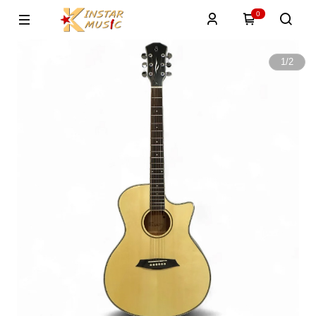
0
1
/
2