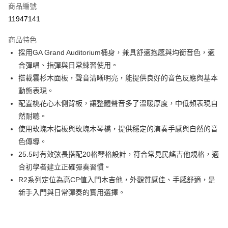
6 期 0 利率 每期
NT$930
21家銀行
合作金庫商業銀行
第一商業銀行
商品編號
華南商業銀行
彰化商業銀行
合作金庫商業銀行
第一商業銀行
11947141
LINE Pay
上海商業儲蓄銀行
台北富邦商業銀行
華南商業銀行
彰化商業銀行
國泰世華商業銀行
兆豐國際商業銀行
Apple Pay
上海商業儲蓄銀行
台北富邦商業銀行
商品特色
臺灣中小企業銀行
台中商業銀行
國泰世華商業銀行
兆豐國際商業銀行
採用GA Grand Auditorium桶身，兼具舒適抱感與均衡音色，適
匯豐（台灣）商業銀行
華泰商業銀行
街口支付
臺灣中小企業銀行
台中商業銀行
合彈唱、指彈與日常練習使用。
聯邦商業銀行
遠東國際商業銀行
匯豐（台灣）商業銀行
華泰商業銀行
悠遊付
元大商業銀行
永豐商業銀行
搭載雲杉木面板，聲音清晰明亮，能提供良好的音色反應與基本
聯邦商業銀行
遠東國際商業銀行
玉山商業銀行
星展（台灣）商業銀行
動態表現。
元大商業銀行
永豐商業銀行
全盈+PAY
台新國際商業銀行
中國信託商業銀行
玉山商業銀行
星展（台灣）商業銀行
配置桃花心木側背板，讓整體聲音多了溫暖厚度，中低頻表現自
台灣樂天信用卡公司
台新國際商業銀行
中國信託商業銀行
大哥付你分期
然耐聽。
台灣樂天信用卡公司
相關說明
使用玫瑰木指板與玫瑰木琴橋，提供穩定的演奏手感與自然的音
【大哥付你分期使用說明】
色傳導。
ATM付款
1.本服務由台灣大哥大提供，台灣大哥大用戶可立即使用無須另外申請。
25.5吋有效弦長搭配20格琴格設計，符合常見民謠吉他規格，適
2.付款方式選擇「大哥付你分期」，訂單成立後會自動跳轉到大哥付的交易
流程，驗證手機門號後，選擇欲分期的期數、繳款截止日，確認付款後即完
合初學者建立正確彈奏習慣。
運送方式
成交易。
R2系列定位為高CP值入門木吉他，外觀質感佳、手感舒適，是
3.實際核准額度、可分期數及費用金額請依後續交易確認頁面所載為準。
宅配
新手入門與日常彈奏的實用選擇。
4.訂單成立30分鐘內，如未前往確認交易或遇審核未通過，訂單將自動取
每筆NT$60，滿NT$1,000(含以上)免運費
消。如遇「轉專審核」未通過狀況，表示未達大哥付你分期系統評分，恕無
法說明評估內容。
【繳款方式說明】