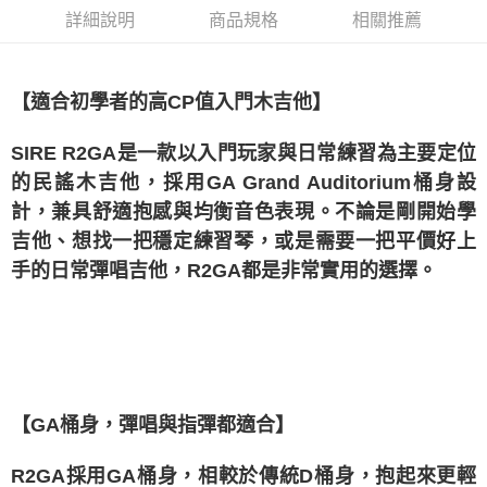
1.分期款項不併入電信帳單，「大哥付你分期」於每月結算日後寄送繳費提
詳細說明
商品規格
相關推薦
醒簡訊。
2.透過簡訊連結打開帳單後，可選擇「超商條碼／台灣大直營門市／銀行轉
帳／街口支付／iPASS MONEY」等通路繳費。
【適合初學者的高CP值入門木吉他】
【注意事項】
1.本服務係由「台灣大哥大股份有限公司」（以下簡稱本公司）所提供，讓
用戶於交易時，得透過本服務購買商品或服務，並由商店將買賣／分期付款
SIRE R2GA是一款以入門玩家與日常練習為主要定位
買賣價金債權讓與本公司後，依約使用本公司帳單繳交帳款。
2.基於同意付款使用「大哥付你分期」之契約關係目的，商店將以您的個人
的民謠木吉他，採用GA Grand Auditorium桶身設
資料（包含姓名、電話或地址）提供予台灣大哥大進項蒐集、處理及利用，
計，兼具舒適抱感與均衡音色表現。不論是剛開始學
由本公司與您本人進行分期帳單所需資料之確認、核對及更正。
3.完整用戶服務條款，請詳閱以下連結：
https://oppay.tw/userRule
吉他、想找一把穩定練習琴，或是需要一把平價好上
手的日常彈唱吉他，R2GA都是非常實用的選擇。
【GA桶身，彈唱與指彈都適合】
R2GA採用GA桶身，相較於傳統D桶身，抱起來更輕