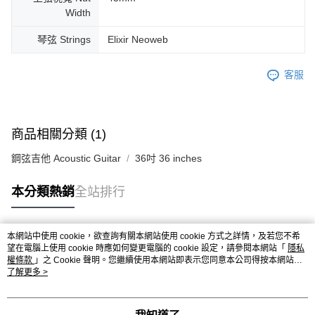
Width
琴弦 Strings
Elixir Neoweb
客服
商品相關分類 (1)
鋼弦吉他 Acoustic Guitar
36吋 36 inches
本分類熱銷
全站排行
本網站中使用 cookie，欲查詢有關本網站使用 cookie 方式之詳情，及若您不希
熱門標籤
望在電腦上使用 cookie 時應如何變更電腦的 cookie 設定，請參閱本網站「
隱私
權條款
」之 Cookie 聲明。您繼續使用本網站即表示您同意本公司得按本網站使
用條款之 Cookie 聲明使用 cookie。
了解更多 >