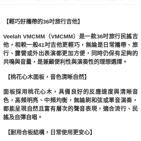
1.分期款項不併入電信帳單，「大哥付你分期」於每月結算日後寄送繳費提
醒簡訊。
2.透過簡訊連結打開帳單後，可選擇「超商條碼／台灣大直營門市／銀行轉
帳／街口支付／iPASS MONEY」等通路繳費。
【輕巧好攜帶的36吋旅行吉他】
【注意事項】
1.本服務係由「台灣大哥大股份有限公司」（以下簡稱本公司）所提供，讓
Veelah VMCMM（VMCMM）是一款36吋旅行民謠吉
用戶於交易時，得透過本服務購買商品或服務，並由商店將買賣／分期付款
他，相較一般41吋吉他更輕巧，無論是日常攜帶、旅
買賣價金債權讓與本公司後，依約使用本公司帳單繳交帳款。
2.基於同意付款使用「大哥付你分期」之契約關係目的，商店將以您的個人
行、露營或外出表演都更加方便，同時仍保有足夠的
資料（包含姓名、電話或地址）提供予台灣大哥大進項蒐集、處理及利用，
共鳴與音量，是兼顧便利性與演奏性的理想選擇。
由本公司與您本人進行分期帳單所需資料之確認、核對及更正。
3.完整用戶服務條款，請詳閱以下連結：
https://oppay.tw/userRule
【桃花心木面板，音色清晰自然】
面板採用
桃花心木
，具備良好的反應速度與清晰音
色，高頻明亮、中頻均衡，無論刷和弦或單音演奏，
都能呈現自然且富有層次的聲音表現，適合流行、民
謠及自彈自唱。
【耐用合板結構，日常使用更安心】