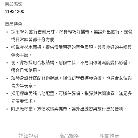
6 期 0 利率 每期
NT$900
21家銀行
合作金庫商業銀行
第一商業銀行
商品編號
華南商業銀行
彰化商業銀行
合作金庫商業銀行
第一商業銀行
11934200
LINE Pay
上海商業儲蓄銀行
台北富邦商業銀行
華南商業銀行
彰化商業銀行
國泰世華商業銀行
兆豐國際商業銀行
Apple Pay
上海商業儲蓄銀行
台北富邦商業銀行
商品特色
臺灣中小企業銀行
台中商業銀行
國泰世華商業銀行
兆豐國際商業銀行
採用36吋旅行吉他尺寸，琴身輕巧好攜帶，無論外出旅行、露營
匯豐（台灣）商業銀行
華泰商業銀行
街口支付
臺灣中小企業銀行
台中商業銀行
或日常練習都十分方便。
聯邦商業銀行
遠東國際商業銀行
匯豐（台灣）商業銀行
華泰商業銀行
悠遊付
元大商業銀行
永豐商業銀行
搭載雲杉木面板，提供清晰明亮的音色表現，兼具良好的共鳴與
聯邦商業銀行
遠東國際商業銀行
玉山商業銀行
星展（台灣）商業銀行
彈奏手感。
元大商業銀行
永豐商業銀行
全盈+PAY
台新國際商業銀行
中國信託商業銀行
玉山商業銀行
星展（台灣）商業銀行
側、背板採用合板結構，耐候性佳，不易因環境濕度變化影響，
台灣樂天信用卡公司
台新國際商業銀行
中國信託商業銀行
大哥付你分期
適合日常使用。
台灣樂天信用卡公司
相關說明
短琴身設計搭配舒適握感，降低初學者持琴負擔，也適合女性與
【大哥付你分期使用說明】
青少年玩家。
ATM付款
1.本服務由台灣大哥大提供，台灣大哥大用戶可立即使用無須另外申請。
採用標準民謠吉他配置，可勝任彈唱、指彈與休閒演奏，滿足多
2.付款方式選擇「大哥付你分期」，訂單成立後會自動跳轉到大哥付的交易
流程，驗證手機門號後，選擇欲分期的期數、繳款截止日，確認付款後即完
元演奏需求。
運送方式
成交易。
附原廠琴袋，方便收納與攜帶，讓外出練習與旅行更加便利。
3.實際核准額度、可分期數及費用金額請依後續交易確認頁面所載為準。
宅配
4.訂單成立30分鐘內，如未前往確認交易或遇審核未通過，訂單將自動取
每筆NT$60，滿NT$1,000(含以上)免運費
消。如遇「轉專審核」未通過狀況，表示未達大哥付你分期系統評分，恕無
法說明評估內容。
【繳款方式說明】
詳細說明
商品規格
相關推薦