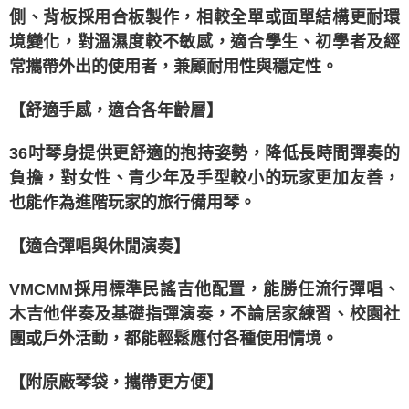
側、背板採用合板製作，相較全單或面單結構更耐環
境變化，對溫濕度較不敏感，適合學生、初學者及經
常攜帶外出的使用者，兼顧耐用性與穩定性。
【舒適手感，適合各年齡層】
36吋琴身提供更舒適的抱持姿勢，降低長時間彈奏的
負擔，對女性、青少年及手型較小的玩家更加友善，
也能作為進階玩家的旅行備用琴。
【適合彈唱與休閒演奏】
VMCMM採用標準民謠吉他配置，能勝任流行彈唱、
木吉他伴奏及基礎指彈演奏，不論居家練習、校園社
團或戶外活動，都能輕鬆應付各種使用情境。
【附原廠琴袋，攜帶更方便】