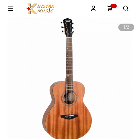
0
1
/
2