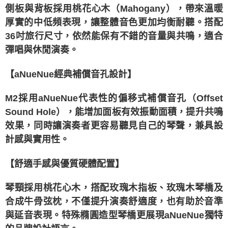
側板與背板採用桃花心木（Mahogany），帶來溫暖
厚實的中低頻表現，讓整體音色更加均衡耐聽。搭配
36吋旅行尺寸，依然能保有不錯的音量與共鳴，適合
彈唱與休閒演奏。
【aNueNue經典補償音孔設計】
M2採用aNueNue代表性的偏移式補償音孔（Offset
Sound Hole），能增加面板有效振動面積，提升共鳴
效果，同時讓演奏者更容易聽見自己的琴聲，兼具設
計感與實用性。
【舒適手感與優質硬體配置】
琴頸採用桃花心木，搭配玫瑰木指板、玫瑰木琴橋及
合成牛骨弦枕，不僅提升演奏舒適度，也有助於音準
與延音表現。特殊橢圓造型琴橋更展現aNueNue獨特