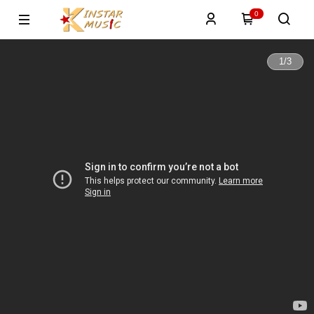
0
1
/
3