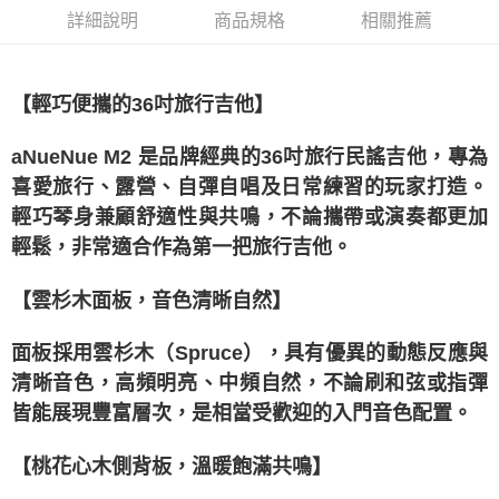
1.分期款項不併入電信帳單，「大哥付你分期」於每月結算日後寄送繳費提
詳細說明
商品規格
相關推薦
醒簡訊。
2.透過簡訊連結打開帳單後，可選擇「超商條碼／台灣大直營門市／銀行轉
帳／街口支付／iPASS MONEY」等通路繳費。
【輕巧便攜的36吋旅行吉他】
【注意事項】
1.本服務係由「台灣大哥大股份有限公司」（以下簡稱本公司）所提供，讓
用戶於交易時，得透過本服務購買商品或服務，並由商店將買賣／分期付款
aNueNue M2 是品牌經典的36吋旅行民謠吉他，專為
買賣價金債權讓與本公司後，依約使用本公司帳單繳交帳款。
2.基於同意付款使用「大哥付你分期」之契約關係目的，商店將以您的個人
喜愛旅行、露營、自彈自唱及日常練習的玩家打造。
資料（包含姓名、電話或地址）提供予台灣大哥大進項蒐集、處理及利用，
輕巧琴身兼顧舒適性與共鳴，不論攜帶或演奏都更加
由本公司與您本人進行分期帳單所需資料之確認、核對及更正。
3.完整用戶服務條款，請詳閱以下連結：
https://oppay.tw/userRule
輕鬆，非常適合作為第一把旅行吉他。
【雲杉木面板，音色清晰自然】
面板採用雲杉木（Spruce），具有優異的動態反應與
清晰音色，高頻明亮、中頻自然，不論刷和弦或指彈
皆能展現豐富層次，是相當受歡迎的入門音色配置。
【桃花心木側背板，溫暖飽滿共鳴】