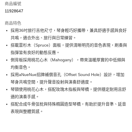
6 期 0 利率 每期
NT$933
21家銀行
合作金庫商業銀行
第一商業銀行
商品編號
華南商業銀行
彰化商業銀行
合作金庫商業銀行
第一商業銀行
11928647
LINE Pay
上海商業儲蓄銀行
台北富邦商業銀行
華南商業銀行
彰化商業銀行
國泰世華商業銀行
兆豐國際商業銀行
Apple Pay
上海商業儲蓄銀行
台北富邦商業銀行
商品特色
臺灣中小企業銀行
台中商業銀行
國泰世華商業銀行
兆豐國際商業銀行
採用36吋旅行吉他尺寸，琴身輕巧好攜帶，兼具舒適手感與良好
匯豐（台灣）商業銀行
華泰商業銀行
街口支付
臺灣中小企業銀行
台中商業銀行
共鳴，適合外出、旅行與日常練習。
聯邦商業銀行
遠東國際商業銀行
匯豐（台灣）商業銀行
華泰商業銀行
悠遊付
元大商業銀行
永豐商業銀行
搭載雲杉木（Spruce）面板，提供清晰明亮的音色表現，刷奏與
聯邦商業銀行
遠東國際商業銀行
玉山商業銀行
星展（台灣）商業銀行
指彈皆有良好的動態反應。
元大商業銀行
永豐商業銀行
全盈+PAY
台新國際商業銀行
中國信託商業銀行
玉山商業銀行
星展（台灣）商業銀行
側背板採用桃花心木（Mahogany），帶來溫暖厚實的中低頻與
台灣樂天信用卡公司
台新國際商業銀行
中國信託商業銀行
大哥付你分期
均衡音色。
台灣樂天信用卡公司
相關說明
採用aNueNue招牌補償音孔（Offset Sound Hole）設計，增加
【大哥付你分期使用說明】
琴身共鳴空間，提升聲音投射與演奏舒適度。
ATM付款
1.本服務由台灣大哥大提供，台灣大哥大用戶可立即使用無須另外申請。
琴頸使用桃花心木，搭配玫瑰木指板與琴橋，提供穩定耐用且舒
2.付款方式選擇「大哥付你分期」，訂單成立後會自動跳轉到大哥付的交易
流程，驗證手機門號後，選擇欲分期的期數、繳款截止日，確認付款後即完
適的演奏手感。
運送方式
成交易。
搭配合成牛骨弦枕與特殊橢圓造型琴橋，有助於提升音準、延音
3.實際核准額度、可分期數及費用金額請依後續交易確認頁面所載為準。
宅配
表現與整體質感。
4.訂單成立30分鐘內，如未前往確認交易或遇審核未通過，訂單將自動取
每筆NT$60，滿NT$1,000(含以上)免運費
消。如遇「轉專審核」未通過狀況，表示未達大哥付你分期系統評分，恕無
法說明評估內容。
【繳款方式說明】