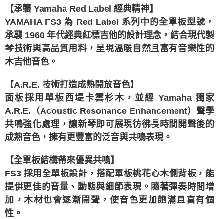
法說明評估內容。
【承襲 Yamaha Red Label 經典精神】
【繳款方式說明】
YAMAHA FS3 為 Red Label 系列中的全單板型號，
1.分期款項不併入電信帳單，「大哥付你分期」於每月結算日後寄送繳費提
醒簡訊。
承襲 1960 年代經典紅標吉他的設計理念，結合現代製
2.透過簡訊連結打開帳單後，可選擇「超商條碼／台灣大直營門市／銀行轉
琴技術與高品質用料，呈現溫暖自然且富有音樂性的
帳／街口支付／iPASS MONEY」等通路繳費。
木吉他音色。
【注意事項】
1.本服務係由「台灣大哥大股份有限公司」（以下簡稱本公司）所提供，讓
【A.R.E. 技術打造成熟開放音色】
用戶於交易時，得透過本服務購買商品或服務，並由商店將買賣／分期付款
買賣價金債權讓與本公司後，依約使用本公司帳單繳交帳款。
面板採用單板西堤卡雲杉木，並經 Yamaha 獨家
2.基於同意付款使用「大哥付你分期」之契約關係目的，商店將以您的個人
A.R.E.（Acoustic Resonance Enhancement）聲學
資料（包含姓名、電話或地址）提供予台灣大哥大進項蒐集、處理及利用，
由本公司與您本人進行分期帳單所需資料之確認、核對及更正。
共鳴強化處理，讓新琴即可展現彷彿長時間開聲後的
3.完整用戶服務條款，請詳閱以下連結：
https://oppay.tw/userRule
成熟音色，擁有更豐富的泛音與共鳴表現。
【全單板結構帶來優異共鳴】
FS3 採用全單板設計，搭配單板桃花心木側背板，能
提供更佳的音量、動態與細節表現。隨著彈奏時間增
加，木材也會逐漸開聲，使音色更加飽滿且富有個
性。