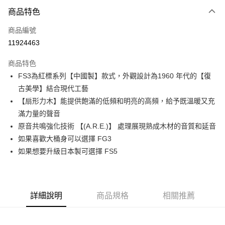
3 期 0 利率 每期
NT$8,800
21家銀行
商品特色
6 期 0 利率 每期
NT$4,400
21家銀行
合作金庫商業銀行
第一商業銀行
商品編號
華南商業銀行
彰化商業銀行
合作金庫商業銀行
第一商業銀行
11924463
LINE Pay
上海商業儲蓄銀行
台北富邦商業銀行
華南商業銀行
彰化商業銀行
國泰世華商業銀行
兆豐國際商業銀行
Apple Pay
上海商業儲蓄銀行
台北富邦商業銀行
商品特色
臺灣中小企業銀行
台中商業銀行
國泰世華商業銀行
兆豐國際商業銀行
FS3為紅標系列【中國製】款式，外觀設計為1960 年代的【復
匯豐（台灣）商業銀行
華泰商業銀行
街口支付
臺灣中小企業銀行
台中商業銀行
古美學】結合現代工藝
聯邦商業銀行
遠東國際商業銀行
匯豐（台灣）商業銀行
華泰商業銀行
悠遊付
元大商業銀行
永豐商業銀行
【扇形力木】能提供飽滿的低頻和明亮的高頻，給予既溫暖又充
聯邦商業銀行
遠東國際商業銀行
玉山商業銀行
星展（台灣）商業銀行
滿力量的聲音
元大商業銀行
永豐商業銀行
全盈+PAY
台新國際商業銀行
中國信託商業銀行
玉山商業銀行
星展（台灣）商業銀行
原音共鳴強化技術 【(A.R.E.)】 處理展現熟成木材的音質和延音
台灣樂天信用卡公司
台新國際商業銀行
中國信託商業銀行
大哥付你分期
如果喜歡大桶身可以選擇 FG3
台灣樂天信用卡公司
相關說明
如果想要升級日本製可選擇 FS5
【大哥付你分期使用說明】
ATM付款
1.本服務由台灣大哥大提供，台灣大哥大用戶可立即使用無須另外申請。
2.付款方式選擇「大哥付你分期」，訂單成立後會自動跳轉到大哥付的交易
流程，驗證手機門號後，選擇欲分期的期數、繳款截止日，確認付款後即完
運送方式
詳細說明
商品規格
相關推薦
成交易。
3.實際核准額度、可分期數及費用金額請依後續交易確認頁面所載為準。
宅配
4.訂單成立30分鐘內，如未前往確認交易或遇審核未通過，訂單將自動取
每筆NT$60，滿NT$1,000(含以上)免運費
消。如遇「轉專審核」未通過狀況，表示未達大哥付你分期系統評分，恕無