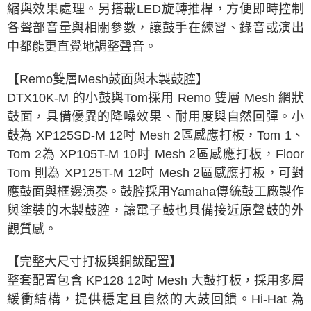
縮與效果處理。另搭載LED旋轉推桿，方便即時控制
各聲部音量與相關參數，讓鼓手在練習、錄音或演出
中都能更直覺地調整聲音。
【Remo雙層Mesh鼓面與木製鼓腔】
DTX10K-M 的小鼓與Tom採用 Remo 雙層 Mesh 網狀
鼓面，具備優異的降噪效果、耐用度與自然回彈。小
鼓為 XP125SD-M 12吋 Mesh 2區感應打板，Tom 1、
Tom 2為 XP105T-M 10吋 Mesh 2區感應打板，Floor
Tom 則為 XP125T-M 12吋 Mesh 2區感應打板，可對
應鼓面與框邊演奏。鼓腔採用Yamaha傳統鼓工廠製作
與塗裝的木製鼓腔，讓電子鼓也具備接近原聲鼓的外
觀質感。
【完整大尺寸打板與銅鈸配置】
整套配置包含 KP128 12吋 Mesh 大鼓打板，採用多層
緩衝結構，提供穩定且自然的大鼓回饋。Hi-Hat 為