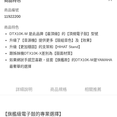
商品特色
6 期 0 利率 每期
NT$25,483
21家銀行
合作金庫商業銀行
第一商業銀行
商品編號
華南商業銀行
彰化商業銀行
合作金庫商業銀行
第一商業銀行
11922200
LINE Pay
上海商業儲蓄銀行
台北富邦商業銀行
華南商業銀行
彰化商業銀行
國泰世華商業銀行
兆豐國際商業銀行
Apple Pay
上海商業儲蓄銀行
台北富邦商業銀行
商品特色
臺灣中小企業銀行
台中商業銀行
國泰世華商業銀行
兆豐國際商業銀行
DTX10K-M 是此品牌【最頂級】的【頂規電子鼓】型號
匯豐（台灣）商業銀行
華泰商業銀行
街口支付
臺灣中小企業銀行
台中商業銀行
升級了【音源機】提供更多【鼓組音色】及【效果】
聯邦商業銀行
遠東國際商業銀行
匯豐（台灣）商業銀行
華泰商業銀行
悠遊付
元大商業銀行
永豐商業銀行
升級【更加穩固】的支架和【HIHAT Stand】
聯邦商業銀行
遠東國際商業銀行
玉山商業銀行
星展（台灣）商業銀行
跟姊妹機DTX10K-X差別為【鼓面材質】
元大商業銀行
永豐商業銀行
全盈+PAY
台新國際商業銀行
中國信託商業銀行
玉山商業銀行
星展（台灣）商業銀行
如果網狀手感您喜歡，這套【旗艦款】的DTX10K-M是YAMAHA
台灣樂天信用卡公司
台新國際商業銀行
中國信託商業銀行
大哥付你分期
最奢華的選擇
台灣樂天信用卡公司
相關說明
【大哥付你分期使用說明】
ATM付款
1.本服務由台灣大哥大提供，台灣大哥大用戶可立即使用無須另外申請。
2.付款方式選擇「大哥付你分期」，訂單成立後會自動跳轉到大哥付的交易
詳細說明
商品規格
相關推薦
流程，驗證手機門號後，選擇欲分期的期數、繳款截止日，確認付款後即完
運送方式
成交易。
3.實際核准額度、可分期數及費用金額請依後續交易確認頁面所載為準。
宅配
4.訂單成立30分鐘內，如未前往確認交易或遇審核未通過，訂單將自動取
每筆NT$60，滿NT$1,000(含以上)免運費
消。如遇「轉專審核」未通過狀況，表示未達大哥付你分期系統評分，恕無
【旗艦級電子鼓的專業選擇】
法說明評估內容。