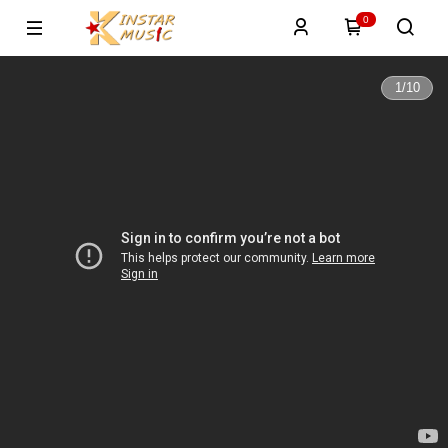
0
1
/
10