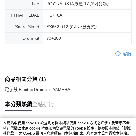
Ride
PCY175（3 區感應 17 英吋打板）
HI HAT PEDAL
HS740A
Snare Stand
SS662（12 英吋小鼓支架）
Drum Kit
70+200
客服
商品相關分類 (1)
電子鼓 Electric Drums
YAMAHA
本分類熱銷
全站排行
本網站中使用 cookie，欲查詢有關本網站使用 cookie 方式之詳情，及若您不希
熱門標籤
望在電腦上使用 cookie 時應如何變更電腦的 cookie 設定，請參閱本網站「
隱私
權條款
」之 Cookie 聲明。您繼續使用本網站即表示您同意本公司得按本網站使