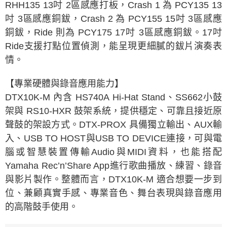
RHH135 13吋 2區感應打板，Crash 1 為 PCY135 13
吋 3區感應銅鈸，Crash 2 為 PCY155 15吋 3區感應
銅鈸，Ride 則為 PCY175 17吋 3區感應銅鈸。17吋
Ride支援打點位置偵測，能呈現更細膩的鈸片演奏表
情。
【專業硬體與錄音應用能力】
DTX10K-M 內含 HS740A Hi-Hat Stand、SS662小鼓
架與 RS10-HXR 鼓架系統，提供穩定、可靠且接近原
聲鼓的架設方式。DTX-PROX 具備獨立輸出、AUX輸
入、USB TO HOST與USB TO DEVICE連接，可與電
腦或智慧裝置傳輸Audio與MIDI資料，也能搭配
Yamaha Rec’n’Share App進行歌曲播放、練習、錄音
與影片製作。整體而言，DTX10K-M 適合想要一步到
位、兼顧真實手感、專業音色、舞台表現與錄音應用
的高階鼓手使用。