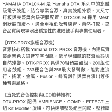
【繳款方式說明】
YAMAHA DTX10K-M 是 Yamaha DTX 系列中的旗艦
1.分期款項不併入電信帳單，「大哥付你分期」於每月結算日後寄送繳費提
級電子鼓組，結合專業音源、真實鼓組外觀、大尺寸
醒簡訊。
2.透過簡訊連結打開帳單後，可選擇「超商條碼／台灣大直營門市／銀行轉
打板與完整舞台級硬體配置。DTX10K-M 採用 Mesh
帳／街口支付／iPASS MONEY」等通路繳費。
網狀鼓面版本，適合重視低噪音練習、自然打感、錄
【注意事項】
音品質與現場演出穩定性的進階鼓手與專業使用者。
1.本服務係由「台灣大哥大股份有限公司」（以下簡稱本公司）所提供，讓
用戶於交易時，得透過本服務購買商品或服務，並由商店將買賣／分期付款
【DTX-PROX旗艦音源機】
買賣價金債權讓與本公司後，依約使用本公司帳單繳交帳款。
2.基於同意付款使用「大哥付你分期」之契約關係目的，商店將以您的個人
音源核心搭載 Yamaha DTX-PROX 音源機，內建真實
資料（包含姓名、電話或地址）提供予台灣大哥大進項蒐集、處理及利用，
鼓組音色與錄音室空間感，能呈現細膩的鼓聲動態與
由本公司與您本人進行分期帳單所需資料之確認、核對及更正。
3.完整用戶服務條款，請詳閱以下連結：
https://oppay.tw/userRule
自然殘響。DTX-PROX 具備70組預設鼓組、200組使
用者鼓組、733種音色與256最大發聲數，能對應流
行、搖滾、金屬、Fusion、錄音創作與舞台演出等多
種音樂風格。
【直覺式音色控制與LED旋轉推桿】
DTX-PROX 配備 AMBIENCE、COMP、EFFECT 三
組 Kit Modifier 旋鈕，可快速調整鼓組空間感、整體壓