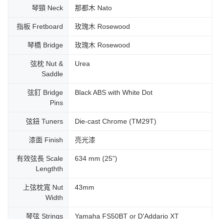
琴頸 Neck
那都木 Nato
指板 Fretboard
玫瑰木 Rosewood
琴橋 Bridge
玫瑰木 Rosewood
弦枕 Nut &
Urea
Saddle
弦釘 Bridge
Black ABS with White Dot
Pins
弦鈕 Tuners
Die-cast Chrome (TM29T)
漆面 Finish
亮光漆
有效弦長 Scale
634 mm (25”)
Lengthth
上弦枕寬 Nut
43mm
Width
琴弦 Strings
Yamaha FS50BT or D'Addario XT