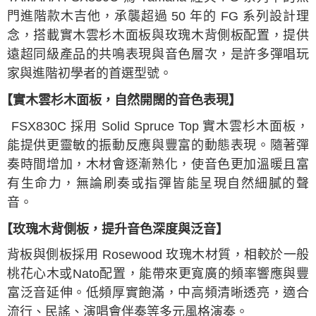
1.分期款項不併入電信帳單，「大哥付你分期」於每月結算日後寄送繳費提
門進階款木吉他，承襲超過 50 年的 FG 系列設計理
醒簡訊。
2.透過簡訊連結打開帳單後，可選擇「超商條碼／台灣大直營門市／銀行轉
念，搭載實木雲杉木面板與玫瑰木背側板配置，提供
帳／街口支付／iPASS MONEY」等通路繳費。
遠超同級產品的共鳴表現與音色層次，是許多彈唱玩
【注意事項】
家與進階初學者的首選型號。
1.本服務係由「台灣大哥大股份有限公司」（以下簡稱本公司）所提供，讓
用戶於交易時，得透過本服務購買商品或服務，並由商店將買賣／分期付款
【實木雲杉木面板，自然開闊的音色表現】
買賣價金債權讓與本公司後，依約使用本公司帳單繳交帳款。
2.基於同意付款使用「大哥付你分期」之契約關係目的，商店將以您的個人
FSX830C
採用 Solid Spruce Top 實木雲杉木面板，
資料（包含姓名、電話或地址）提供予台灣大哥大進項蒐集、處理及利用，
由本公司與您本人進行分期帳單所需資料之確認、核對及更正。
能提供更靈敏的振動反應與豐富的動態表現。隨著彈
3.完整用戶服務條款，請詳閱以下連結：
https://oppay.tw/userRule
奏時間增加，木材會逐漸熟化，使音色更加溫暖且富
有生命力，無論刷奏或指彈皆能呈現自然細膩的聲
音。
【玫瑰木背側板，提升音色深度與泛音】
背板與側板採用 Rosewood 玫瑰木材質，相較於一般
桃花心木或Nato配置，能帶來更寬廣的頻率響應與豐
富泛音延伸。低頻厚實飽滿，中高頻清晰透亮，適合
流行、民謠、演唱會伴奏等多元風格演奏。