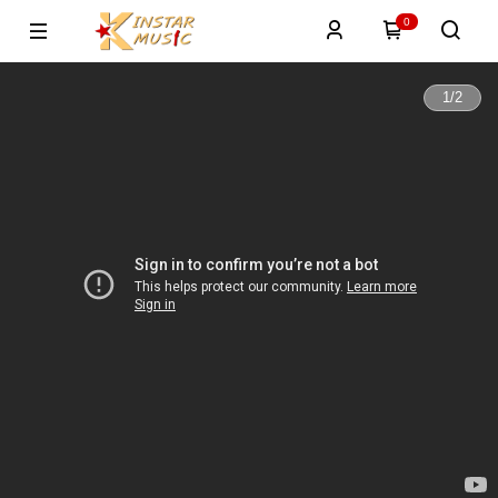
0
1
/
2