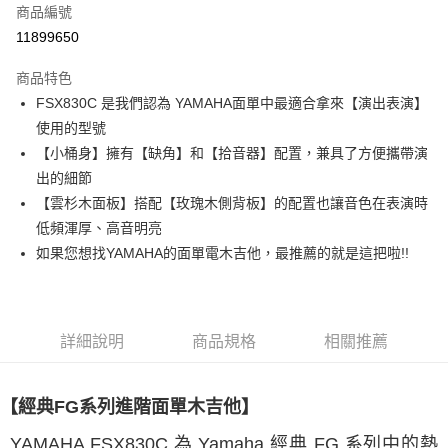
6 期 0 利率 每期
NT$3,400
21家銀行
合作金庫商業銀行
第一商業銀行
商品編號
華南商業銀行
彰化商業銀行
合作金庫商業銀行
第一商業銀行
11899650
LINE Pay
上海商業儲蓄銀行
台北富邦商業銀行
華南商業銀行
彰化商業銀行
國泰世華商業銀行
兆豐國際商業銀行
Apple Pay
上海商業儲蓄銀行
台北富邦商業銀行
商品特色
臺灣中小企業銀行
台中商業銀行
國泰世華商業銀行
兆豐國際商業銀行
FSX830C 是我們認為 YAMAHA面單中最適合拿來【演出表演】
匯豐（台灣）商業銀行
華泰商業銀行
街口支付
臺灣中小企業銀行
台中商業銀行
使用的型號
聯邦商業銀行
遠東國際商業銀行
匯豐（台灣）商業銀行
華泰商業銀行
悠遊付
元大商業銀行
永豐商業銀行
【小桶身】擁有【缺角】和【拾音器】配置，兼具了方便攜帶演
聯邦商業銀行
遠東國際商業銀行
玉山商業銀行
星展（台灣）商業銀行
出的細節
元大商業銀行
永豐商業銀行
全盈+PAY
台新國際商業銀行
中國信託商業銀行
玉山商業銀行
星展（台灣）商業銀行
【雲杉木面板】搭配【玫瑰木側背板】的配置也讓音色在表演時
台灣樂天信用卡公司
台新國際商業銀行
中國信託商業銀行
大哥付你分期
低頻渾厚、高音明亮
台灣樂天信用卡公司
相關說明
如果您想找YAMAHA的面單電木吉他，最推薦的就是這把啦!!
【大哥付你分期使用說明】
ATM付款
1.本服務由台灣大哥大提供，台灣大哥大用戶可立即使用無須另外申請。
2.付款方式選擇「大哥付你分期」，訂單成立後會自動跳轉到大哥付的交易
流程，驗證手機門號後，選擇欲分期的期數、繳款截止日，確認付款後即完
運送方式
詳細說明
商品規格
相關推薦
成交易。
3.實際核准額度、可分期數及費用金額請依後續交易確認頁面所載為準。
宅配
4.訂單成立30分鐘內，如未前往確認交易或遇審核未通過，訂單將自動取
每筆NT$60，滿NT$1,000(含以上)免運費
消。如遇「轉專審核」未通過狀況，表示未達大哥付你分期系統評分，恕無
【經典FG系列進階面單木吉他】
法說明評估內容。
【繳款方式說明】
YAMAHA FSX830C 為 Yamaha 經典 FG 系列中的熱