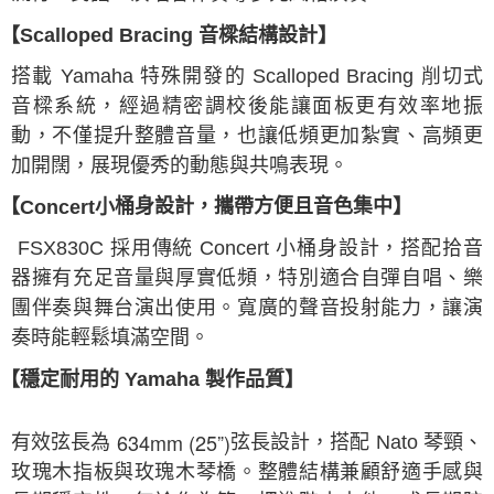
【Scalloped Bracing 音樑結構設計】
搭載 Yamaha 特殊開發的 Scalloped Bracing 削切式
音樑系統，經過精密調校後能讓面板更有效率地振
動，不僅提升整體音量，也讓低頻更加紮實、高頻更
加開闊，展現優秀的動態與共鳴表現。
【
桶身設計，攜帶方便且音色集中】
Concert小
FSX830C
採用傳統 Concert 小桶身設計，搭配拾音
器擁有充足音量與厚實低頻，特別適合自彈自唱、樂
團伴奏與舞台演出使用。寬廣的聲音投射能力，讓演
奏時能輕鬆填滿空間。
【穩定耐用的 Yamaha 製作品質】
634mm (25”)
有效弦長為
弦長設計，搭配 Nato 琴頸、
玫瑰木指板與玫瑰木琴橋。整體結構兼顧舒適手感與