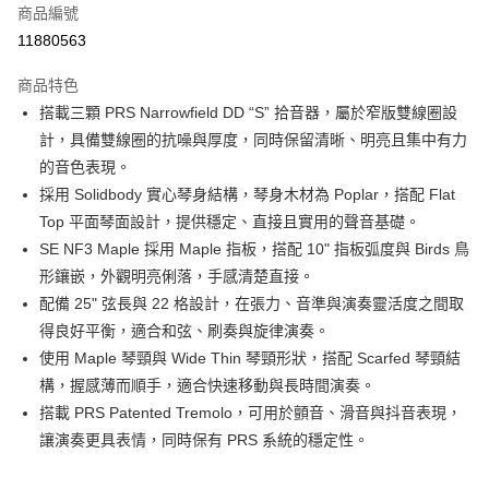
6 期 0 利率 每期
NT$5,833
21家銀行
合作金庫商業銀行
第一商業銀行
商品編號
華南商業銀行
彰化商業銀行
合作金庫商業銀行
第一商業銀行
11880563
LINE Pay
上海商業儲蓄銀行
台北富邦商業銀行
華南商業銀行
彰化商業銀行
國泰世華商業銀行
兆豐國際商業銀行
Apple Pay
上海商業儲蓄銀行
台北富邦商業銀行
商品特色
臺灣中小企業銀行
台中商業銀行
國泰世華商業銀行
兆豐國際商業銀行
搭載三顆 PRS Narrowfield DD “S” 拾音器，屬於窄版雙線圈設
匯豐（台灣）商業銀行
華泰商業銀行
街口支付
臺灣中小企業銀行
台中商業銀行
計，具備雙線圈的抗噪與厚度，同時保留清晰、明亮且集中有力
聯邦商業銀行
遠東國際商業銀行
匯豐（台灣）商業銀行
華泰商業銀行
悠遊付
元大商業銀行
永豐商業銀行
的音色表現。
聯邦商業銀行
遠東國際商業銀行
玉山商業銀行
星展（台灣）商業銀行
採用 Solidbody 實心琴身結構，琴身木材為 Poplar，搭配 Flat
元大商業銀行
永豐商業銀行
全盈+PAY
台新國際商業銀行
中國信託商業銀行
玉山商業銀行
星展（台灣）商業銀行
Top 平面琴面設計，提供穩定、直接且實用的聲音基礎。
台灣樂天信用卡公司
台新國際商業銀行
中國信託商業銀行
大哥付你分期
SE NF3 Maple 採用 Maple 指板，搭配 10" 指板弧度與 Birds 鳥
台灣樂天信用卡公司
相關說明
形鑲嵌，外觀明亮俐落，手感清楚直接。
【大哥付你分期使用說明】
配備 25" 弦長與 22 格設計，在張力、音準與演奏靈活度之間取
ATM付款
1.本服務由台灣大哥大提供，台灣大哥大用戶可立即使用無須另外申請。
得良好平衡，適合和弦、刷奏與旋律演奏。
2.付款方式選擇「大哥付你分期」，訂單成立後會自動跳轉到大哥付的交易
流程，驗證手機門號後，選擇欲分期的期數、繳款截止日，確認付款後即完
使用 Maple 琴頸與 Wide Thin 琴頸形狀，搭配 Scarfed 琴頸結
運送方式
成交易。
構，握感薄而順手，適合快速移動與長時間演奏。
3.實際核准額度、可分期數及費用金額請依後續交易確認頁面所載為準。
宅配
搭載 PRS Patented Tremolo，可用於顫音、滑音與抖音表現，
4.訂單成立30分鐘內，如未前往確認交易或遇審核未通過，訂單將自動取
每筆NT$60，滿NT$1,000(含以上)免運費
消。如遇「轉專審核」未通過狀況，表示未達大哥付你分期系統評分，恕無
讓演奏更具表情，同時保有 PRS 系統的穩定性。
法說明評估內容。
【繳款方式說明】