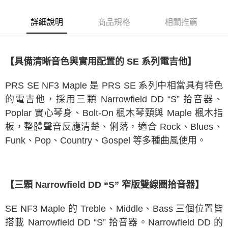
1.分期款項不併入電信帳單，「大哥付你分期」於每月結算日後寄送繳費提
醒簡訊。
2.透過簡訊連結打開帳單後，可選擇「超商條碼／台灣大直營門市／銀行轉
詳細說明
商品規格
相關推薦
帳／街口支付／iPASS MONEY」等通路繳費。
【注意事項】
1.本服務係由「台灣大哥大股份有限公司」（以下簡稱本公司）所提供，讓
【具備清晰音色與實用配置的 SE 系列電吉他】
用戶於交易時，得透過本服務購買商品或服務，並由商店將買賣／分期付款
買賣價金債權讓與本公司後，依約使用本公司帳單繳交帳款。
2.基於同意付款使用「大哥付你分期」之契約關係目的，商店將以您的個人
PRS SE NF3 Maple 是 PRS SE 系列中相當具有特色
資料（包含姓名、電話或地址）提供予台灣大哥大進項蒐集、處理及利用，
的電吉他，採用三顆 Narrowfield DD “S” 拾音器、
由本公司與您本人進行分期帳單所需資料之確認、核對及更正。
3.完整用戶服務條款，請詳閱以下連結：
https://oppay.tw/userRule
Poplar 實心琴身、Bolt-On 楓木琴頸與 Maple 楓木指
板，整體聲音反應清楚、俐落，適合 Rock、Blues、
Funk、Pop、Country、Gospel 等多種曲風使用。
【三顆 Narrowfield DD “S” 窄版雙線圈拾音器】
SE NF3 Maple 的 Treble、Middle、Bass 三個位置皆
搭載 Narrowfield DD “S” 拾音器。Narrowfield DD 的