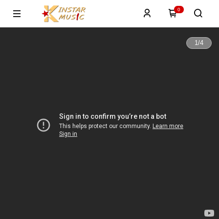
0
1
/
4