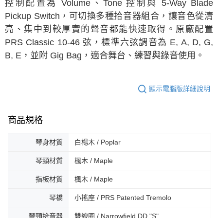
控制配置為 Volume、Tone 控制與 5-Way Blade
Pickup Switch，可切換多種拾音器組合，讓音色從清
亮、集中到較厚實的聲音都能快速取得。原廠配置
PRS Classic 10-46 弦，標準六弦調音為 E, A, D, G,
B, E，並附 Gig Bag，適合舞台、練習與錄音使用。
顯示電腦版詳細說明
商品規格
琴身材質
白楊木 / Poplar
琴頸材質
楓木 / Maple
指板材質
楓木 / Maple
琴橋
小搖座 / PRS Patented Tremolo
琴頸拾音器
雙線圈 / Narrowfield DD "S"