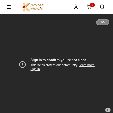
0
1
/
5