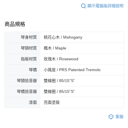
顯示電腦版詳細說明
商品規格
琴身材質
桃花心木 / Mahogany
琴頸材質
楓木 / Maple
指板材質
玫瑰木 / Rosewood
琴橋
小搖座 / PRS Patented Tremolo
琴頸拾音器
雙線圈 / 85/15“S”
琴橋拾音器
雙線圈 / 85/15“S”
漆面
亮面塗裝
客服