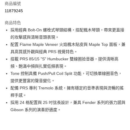
6 期 0 利率 每期
NT$4,833
21家銀行
合作金庫商業銀行
第一商業銀行
商品編號
華南商業銀行
彰化商業銀行
合作金庫商業銀行
第一商業銀行
11879245
LINE Pay
上海商業儲蓄銀行
台北富邦商業銀行
華南商業銀行
彰化商業銀行
國泰世華商業銀行
兆豐國際商業銀行
Apple Pay
上海商業儲蓄銀行
台北富邦商業銀行
商品特色
臺灣中小企業銀行
台中商業銀行
國泰世華商業銀行
兆豐國際商業銀行
採用經典 Bolt-On 螺栓式琴頸結構，搭配楓木琴頸，帶來更直接
匯豐（台灣）商業銀行
華泰商業銀行
街口支付
臺灣中小企業銀行
台中商業銀行
的攻擊感與清晰音頭表現。
聯邦商業銀行
遠東國際商業銀行
匯豐（台灣）商業銀行
華泰商業銀行
悠遊付
元大商業銀行
永豐商業銀行
配置 Flame Maple Veneer 火焰楓木貼皮與 Maple Top 面板，兼
聯邦商業銀行
遠東國際商業銀行
玉山商業銀行
星展（台灣）商業銀行
具高質感外觀與經典 PRS 視覺特色。
元大商業銀行
永豐商業銀行
全盈+PAY
台新國際商業銀行
中國信託商業銀行
玉山商業銀行
星展（台灣）商業銀行
搭載 PRS 85/15 "S" Humbucker 雙線圈拾音器，提供清晰高
台灣樂天信用卡公司
台新國際商業銀行
中國信託商業銀行
大哥付你分期
頻、飽滿中頻與扎實低頻表現。
台灣樂天信用卡公司
相關說明
Tone 控制具備 Push/Pull Coil Split 功能，可切換單線圈音色，
【大哥付你分期使用說明】
提供更豐富的聲音變化。
ATM付款
1.本服務由台灣大哥大提供，台灣大哥大用戶可立即使用無須另外申請。
配備 PRS 專利 Tremolo 系統，擁有穩定的音準表現與流暢的搖
2.付款方式選擇「大哥付你分期」，訂單成立後會自動跳轉到大哥付的交易
流程，驗證手機門號後，選擇欲分期的期數、繳款截止日，確認付款後即完
桿手感。
運送方式
成交易。
採用 24 格配置與 25 吋弦長設計，兼具 Fender 系列的張力感與
3.實際核准額度、可分期數及費用金額請依後續交易確認頁面所載為準。
宅配
Gibson 系列的演奏舒適度。
4.訂單成立30分鐘內，如未前往確認交易或遇審核未通過，訂單將自動取
每筆NT$60，滿NT$1,000(含以上)免運費
消。如遇「轉專審核」未通過狀況，表示未達大哥付你分期系統評分，恕無
法說明評估內容。
【繳款方式說明】