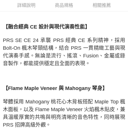
1.分期款項不併入電信帳單，「大哥付你分期」於每月結算日後寄送繳費提
詳細說明
商品規格
相關推薦
醒簡訊。
2.透過簡訊連結打開帳單後，可選擇「超商條碼／台灣大直營門市／銀行轉
帳／街口支付／iPASS MONEY」等通路繳費。
【融合經典 CE 設計與現代演奏性能】
【注意事項】
1.本服務係由「台灣大哥大股份有限公司」（以下簡稱本公司）所提供，讓
用戶於交易時，得透過本服務購買商品或服務，並由商店將買賣／分期付款
PRS SE CE 24 承襲 PRS 經典 CE 系列精神，採用
買賣價金債權讓與本公司後，依約使用本公司帳單繳交帳款。
2.基於同意付款使用「大哥付你分期」之契約關係目的，商店將以您的個人
Bolt-On 楓木琴頸結構，結合 PRS 一貫精緻工藝與現
資料（包含姓名、電話或地址）提供予台灣大哥大進項蒐集、處理及利用，
代演奏手感。無論是流行、搖滾、Fusion、金屬或錄
由本公司與您本人進行分期帳單所需資料之確認、核對及更正。
3.完整用戶服務條款，請詳閱以下連結：
https://oppay.tw/userRule
音製作，都能提供穩定且全面的表現。
【Flame Maple Veneer 與 Mahogany 琴身】
琴體採用 Mahogany 桃花心木背板搭配 Maple Top 楓
木面板，以及 Flame Maple Veneer 火焰楓木貼皮，兼
具溫暖厚實的共鳴與明亮清晰的音色特性，同時展現
PRS 招牌高級外觀。