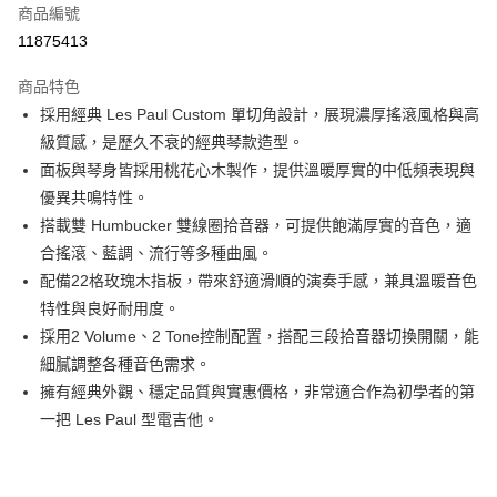
6 期 0 利率 每期
NT$1,650
21家銀行
合作金庫商業銀行
第一商業銀行
商品編號
華南商業銀行
彰化商業銀行
合作金庫商業銀行
第一商業銀行
11875413
LINE Pay
上海商業儲蓄銀行
台北富邦商業銀行
華南商業銀行
彰化商業銀行
國泰世華商業銀行
兆豐國際商業銀行
Apple Pay
上海商業儲蓄銀行
台北富邦商業銀行
商品特色
臺灣中小企業銀行
台中商業銀行
國泰世華商業銀行
兆豐國際商業銀行
採用經典 Les Paul Custom 單切角設計，展現濃厚搖滾風格與高
匯豐（台灣）商業銀行
華泰商業銀行
街口支付
臺灣中小企業銀行
台中商業銀行
級質感，是歷久不衰的經典琴款造型。
聯邦商業銀行
遠東國際商業銀行
匯豐（台灣）商業銀行
華泰商業銀行
悠遊付
元大商業銀行
永豐商業銀行
面板與琴身皆採用桃花心木製作，提供溫暖厚實的中低頻表現與
聯邦商業銀行
遠東國際商業銀行
玉山商業銀行
星展（台灣）商業銀行
優異共鳴特性。
元大商業銀行
永豐商業銀行
全盈+PAY
台新國際商業銀行
中國信託商業銀行
玉山商業銀行
星展（台灣）商業銀行
搭載雙 Humbucker 雙線圈拾音器，可提供飽滿厚實的音色，適
台灣樂天信用卡公司
台新國際商業銀行
中國信託商業銀行
大哥付你分期
合搖滾、藍調、流行等多種曲風。
台灣樂天信用卡公司
相關說明
配備22格玫瑰木指板，帶來舒適滑順的演奏手感，兼具溫暖音色
【大哥付你分期使用說明】
特性與良好耐用度。
ATM付款
1.本服務由台灣大哥大提供，台灣大哥大用戶可立即使用無須另外申請。
採用2 Volume、2 Tone控制配置，搭配三段拾音器切換開關，能
2.付款方式選擇「大哥付你分期」，訂單成立後會自動跳轉到大哥付的交易
流程，驗證手機門號後，選擇欲分期的期數、繳款截止日，確認付款後即完
細膩調整各種音色需求。
運送方式
成交易。
擁有經典外觀、穩定品質與實惠價格，非常適合作為初學者的第
3.實際核准額度、可分期數及費用金額請依後續交易確認頁面所載為準。
宅配
一把 Les Paul 型電吉他。
4.訂單成立30分鐘內，如未前往確認交易或遇審核未通過，訂單將自動取
每筆NT$60，滿NT$1,000(含以上)免運費
消。如遇「轉專審核」未通過狀況，表示未達大哥付你分期系統評分，恕無
法說明評估內容。
【繳款方式說明】