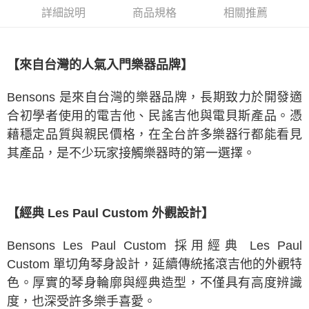
1.分期款項不併入電信帳單，「大哥付你分期」於每月結算日後寄送繳費提
詳細說明
商品規格
相關推薦
醒簡訊。
2.透過簡訊連結打開帳單後，可選擇「超商條碼／台灣大直營門市／銀行轉
帳／街口支付／iPASS MONEY」等通路繳費。
【來自台灣的人氣入門樂器品牌】
【注意事項】
1.本服務係由「台灣大哥大股份有限公司」（以下簡稱本公司）所提供，讓
用戶於交易時，得透過本服務購買商品或服務，並由商店將買賣／分期付款
Bensons 是來自台灣的樂器品牌，長期致力於開發適
買賣價金債權讓與本公司後，依約使用本公司帳單繳交帳款。
2.基於同意付款使用「大哥付你分期」之契約關係目的，商店將以您的個人
合初學者使用的電吉他、民謠吉他與電貝斯產品。憑
資料（包含姓名、電話或地址）提供予台灣大哥大進項蒐集、處理及利用，
藉穩定品質與親民價格，在全台許多樂器行都能看見
由本公司與您本人進行分期帳單所需資料之確認、核對及更正。
3.完整用戶服務條款，請詳閱以下連結：
https://oppay.tw/userRule
其產品，是不少玩家接觸樂器時的第一選擇。
【經典 Les Paul Custom 外觀設計】
Bensons Les Paul Custom 採用經典 Les Paul
Custom 單切角琴身設計，延續傳統搖滾吉他的外觀特
色。厚實的琴身輪廓與經典造型，不僅具有高度辨識
度，也深受許多樂手喜愛。