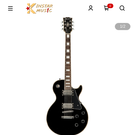
0
1
/
2