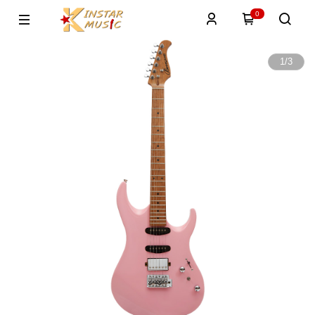
0
1
/
3