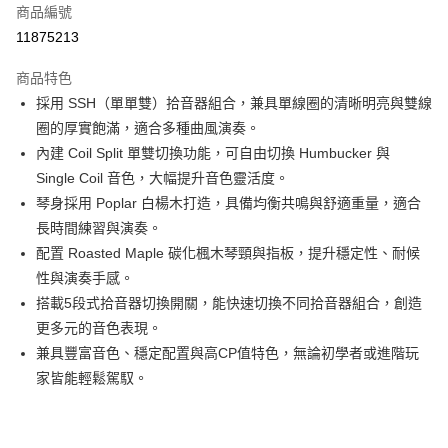
6 期 0 利率 每期
NT$1,416
21家銀行
合作金庫商業銀行
第一商業銀行
商品編號
華南商業銀行
彰化商業銀行
合作金庫商業銀行
第一商業銀行
11875213
LINE Pay
上海商業儲蓄銀行
台北富邦商業銀行
華南商業銀行
彰化商業銀行
國泰世華商業銀行
兆豐國際商業銀行
Apple Pay
上海商業儲蓄銀行
台北富邦商業銀行
商品特色
臺灣中小企業銀行
台中商業銀行
國泰世華商業銀行
兆豐國際商業銀行
採用 SSH（單單雙）拾音器組合，兼具單線圈的清晰明亮與雙線
匯豐（台灣）商業銀行
華泰商業銀行
街口支付
臺灣中小企業銀行
台中商業銀行
圈的厚實飽滿，適合多種曲風演奏。
聯邦商業銀行
遠東國際商業銀行
匯豐（台灣）商業銀行
華泰商業銀行
悠遊付
元大商業銀行
永豐商業銀行
內建 Coil Split 單雙切換功能，可自由切換 Humbucker 與
聯邦商業銀行
遠東國際商業銀行
玉山商業銀行
星展（台灣）商業銀行
Single Coil 音色，大幅提升音色靈活度。
元大商業銀行
永豐商業銀行
全盈+PAY
台新國際商業銀行
中國信託商業銀行
玉山商業銀行
星展（台灣）商業銀行
琴身採用 Poplar 白楊木打造，具備均衡共鳴與舒適重量，適合
台灣樂天信用卡公司
台新國際商業銀行
中國信託商業銀行
大哥付你分期
長時間練習與演奏。
台灣樂天信用卡公司
相關說明
配置 Roasted Maple 碳化楓木琴頸與指板，提升穩定性、耐候
【大哥付你分期使用說明】
性與演奏手感。
ATM付款
1.本服務由台灣大哥大提供，台灣大哥大用戶可立即使用無須另外申請。
搭載5段式拾音器切換開關，能快速切換不同拾音器組合，創造
2.付款方式選擇「大哥付你分期」，訂單成立後會自動跳轉到大哥付的交易
流程，驗證手機門號後，選擇欲分期的期數、繳款截止日，確認付款後即完
更多元的音色表現。
運送方式
成交易。
兼具豐富音色、穩定配置與高CP值特色，無論初學者或進階玩
3.實際核准額度、可分期數及費用金額請依後續交易確認頁面所載為準。
宅配
家皆能輕鬆駕馭。
4.訂單成立30分鐘內，如未前往確認交易或遇審核未通過，訂單將自動取
每筆NT$60，滿NT$1,000(含以上)免運費
消。如遇「轉專審核」未通過狀況，表示未達大哥付你分期系統評分，恕無
法說明評估內容。
【繳款方式說明】