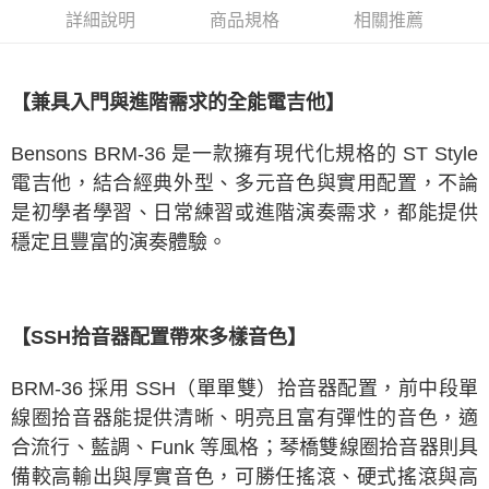
1.分期款項不併入電信帳單，「大哥付你分期」於每月結算日後寄送繳費提
詳細說明
商品規格
相關推薦
醒簡訊。
2.透過簡訊連結打開帳單後，可選擇「超商條碼／台灣大直營門市／銀行轉
帳／街口支付／iPASS MONEY」等通路繳費。
【兼具入門與進階需求的全能電吉他】
【注意事項】
1.本服務係由「台灣大哥大股份有限公司」（以下簡稱本公司）所提供，讓
用戶於交易時，得透過本服務購買商品或服務，並由商店將買賣／分期付款
Bensons BRM-36 是一款擁有現代化規格的 ST Style
買賣價金債權讓與本公司後，依約使用本公司帳單繳交帳款。
2.基於同意付款使用「大哥付你分期」之契約關係目的，商店將以您的個人
電吉他，結合經典外型、多元音色與實用配置，不論
資料（包含姓名、電話或地址）提供予台灣大哥大進項蒐集、處理及利用，
是初學者學習、日常練習或進階演奏需求，都能提供
由本公司與您本人進行分期帳單所需資料之確認、核對及更正。
3.完整用戶服務條款，請詳閱以下連結：
https://oppay.tw/userRule
穩定且豐富的演奏體驗。
【SSH拾音器配置帶來多樣音色】
BRM-36 採用 SSH（單單雙）拾音器配置，前中段單
線圈拾音器能提供清晰、明亮且富有彈性的音色，適
合流行、藍調、Funk 等風格；琴橋雙線圈拾音器則具
備較高輸出與厚實音色，可勝任搖滾、硬式搖滾與高