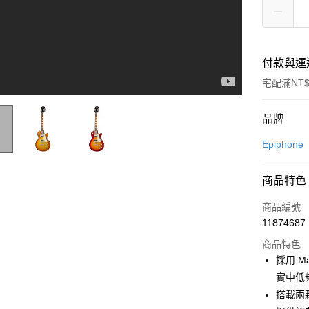
付款與運
宅配滿NT$
付款方式
品牌
信用卡一
Epiphone
信用卡分
商品特色
3 期 
商品編號
6 期 
合作金
11874687
華南商
合作金
LINE Pay
上海商
商品特色
華南商
國泰世
採用 M
Apple Pay
上海商
臺灣中
實中低
國泰世
匯豐（
街口支付
臺灣中
搭載兩顆 
聯邦商
匯豐（