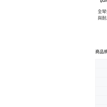
【G
全琴
與耐
商品