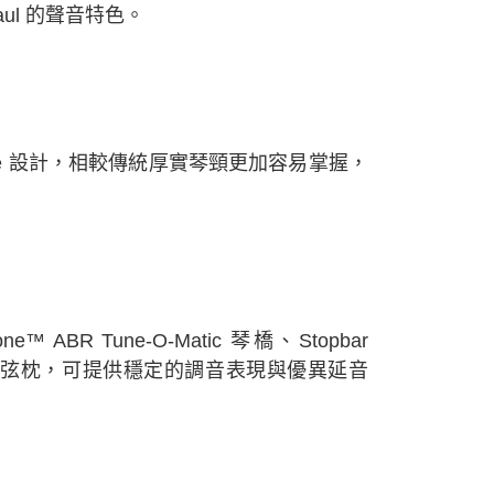
aul 的聲音特色。
rofile 設計，相較傳統厚實琴頸更加容易掌握，
Tone™ ABR Tune-O-Matic 琴橋、Stopbar
aph Tech 上弦枕，可提供穩定的調音表現與優異延音