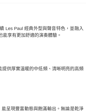
金債權讓與本公司後，依約使用本公司帳單繳交帳款。
意付款使用「大哥付你分期」之契約關係目的，商店將以您的個人
含姓名、電話或地址）提供予台灣大哥大進項蒐集、處理及利
公司與您本人進行分期帳單所需資料之確認、核對及更正。
戶服務條款，請詳閱以下連結：
https://oppay.tw/userRule
on 系列，延續 Les Paul 經典外型與聲音特色，並融入
時，也能享有更加舒適的演奏體驗。
面板，能提供厚實溫暖的中低頻、清晰明亮的高頻
cker 拾音器，能呈現豐富動態與飽滿輸出。無論是乾淨