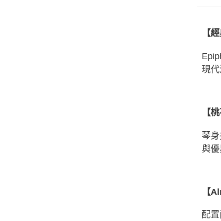
【經典
Epi
現代
【桃
琴身
與優
【Al
配置兩