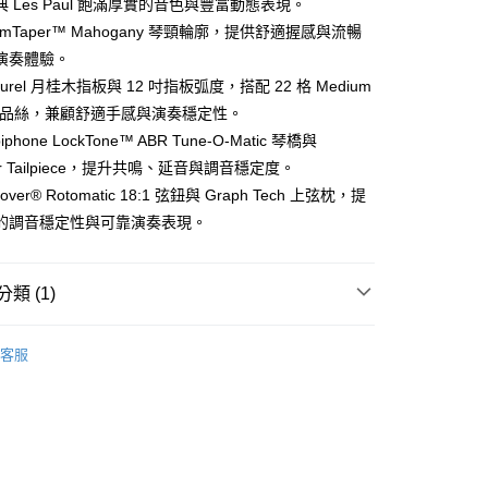
 Les Paul 飽滿厚實的音色與豐富動態表現。
業銀行
永豐商業銀行
業銀行
遠東國際商業銀行
limTaper™ Mahogany 琴頸輪廓，提供舒適握感與流暢
業銀行
星展（台灣）商業銀行
業銀行
永豐商業銀行
際商業銀行
中國信託商業銀行
演奏體驗。
業銀行
星展（台灣）商業銀行
天信用卡公司
aurel 月桂木指板與 12 吋指板弧度，搭配 22 格 Medium
際商業銀行
中國信託商業銀行
分期
天信用卡公司
bo 品絲，兼顧舒適手感與演奏穩定性。
你分期使用說明】
iphone LockTone™ ABR Tune-O-Matic 琴橋與
由台灣大哥大提供，台灣大哥大用戶可立即使用無須另外申請。
bar Tailpiece，提升共鳴、延音與調音穩定度。
式選擇「大哥付你分期」，訂單成立後會自動跳轉到大哥付的交易
證手機門號後，選擇欲分期的期數、繳款截止日，確認付款後即
over® Rotomatic 18:1 弦鈕與 Graph Tech 上弦枕，提
。
的調音穩定性與可靠演奏表現。
准額度、可分期數及費用金額請依後續交易確認頁面所載為準。
立30分鐘內，如未前往確認交易或遇審核未通過，訂單將自動取
「轉專審核」未通過狀況，表示未達大哥付你分期系統評分，恕
0，滿NT$1,000(含以上)免運費
類 (1)
評估內容。
式說明】
項不併入電信帳單，「大哥付你分期」於每月結算日後寄送繳費提
ric Guitar
Epiphone
客服
訊連結打開帳單後，可選擇「超商條碼／台灣大直營門市／銀行轉
付／iPASS MONEY」等通路繳費。
項】
係由「台灣大哥大股份有限公司」（以下簡稱本公司）所提供，讓
易時，得透過本服務購買商品或服務，並由商店將買賣／分期付