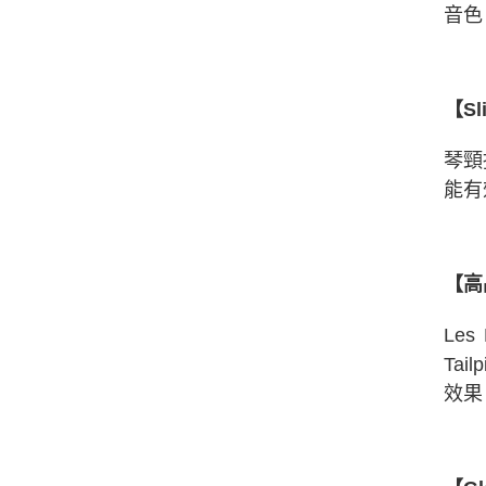
音色
【S
琴頸
能有
【高
Les
Tai
效果