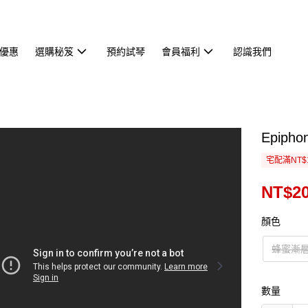
優惠
選購秘笈
預約試琴
會員福利
認識我們
Epipho
宅配滿NT$
NT$20
顏色
蜂蜜漸層 H
數量