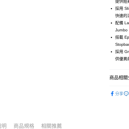
提供經典
悠遊付
元大商
聯邦商
採用 S
玉山商
元大商
全盈+PAY
台新國
快速的
玉山商
台灣樂
配備 L
台新國
大哥付你
台灣樂
Jum
相關說明
【大哥付
搭載 Ep
ATM付款
1.本服務
Stop
2.付款方
流程，驗
採用 Gr
完成交易
運送方式
供優異
3.實際核
4.訂單成
宅配
消。如遇
每筆NT$6
商品相關分
無法說明
【繳款方
1.分期款
電吉他 Elect
醒簡訊。
分享
2.透過簡
帳／街口支
【注意事
1.本服務
用戶於交
說明
商品規格
相關推薦