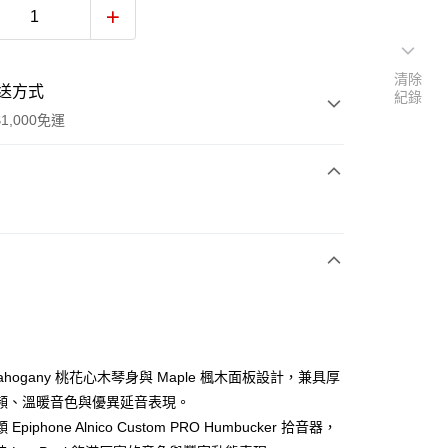
清除
送方式
紀錄
1,000免運
次付款
期付款
0 利率 每期
NT$6,900
21家銀行
0 利率 每期
NT$3,450
21家銀行
庫商業銀行
第一商業銀行
業銀行
彰化商業銀行
庫商業銀行
第一商業銀行
業儲蓄銀行
台北富邦商業銀行
業銀行
彰化商業銀行
華商業銀行
兆豐國際商業銀行
ahogany 桃花心木琴身與 Maple 楓木面板設計，兼具厚
業儲蓄銀行
台北富邦商業銀行
小企業銀行
台中商業銀行
頻、溫暖音色與優異延音表現。
華商業銀行
兆豐國際商業銀行
台灣）商業銀行
華泰商業銀行
小企業銀行
台中商業銀行
Epiphone Alnico Custom PRO Humbucker 拾音器，
業銀行
遠東國際商業銀行
台灣）商業銀行
華泰商業銀行