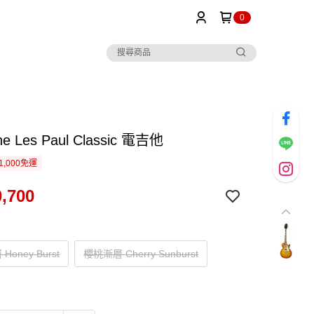
0
ne Les Paul Classic 電吉他
1,000免運
,700
oney Burst
櫻桃漸層 Cherry Sunburst