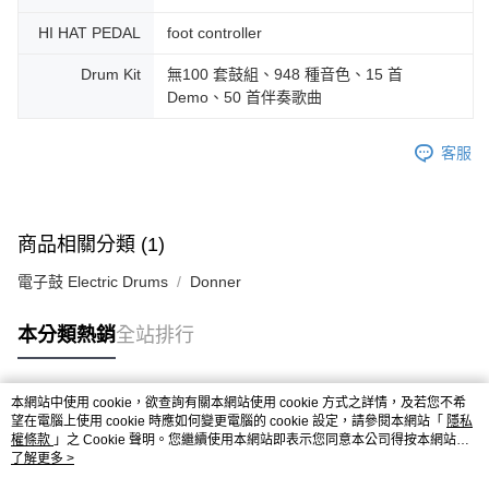
HI HAT PEDAL
foot controller
Drum Kit
無100 套鼓組、948 種音色、15 首
Demo、50 首伴奏歌曲
客服
商品相關分類 (1)
電子鼓 Electric Drums
Donner
本分類熱銷
全站排行
本網站中使用 cookie，欲查詢有關本網站使用 cookie 方式之詳情，及若您不希
熱門標籤
望在電腦上使用 cookie 時應如何變更電腦的 cookie 設定，請參閱本網站「
隱私
權條款
」之 Cookie 聲明。您繼續使用本網站即表示您同意本公司得按本網站使
用條款之 Cookie 聲明使用 cookie。
了解更多 >