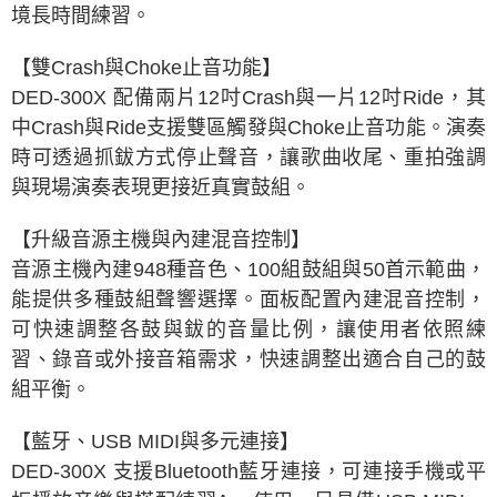
境長時間練習。
【雙Crash與Choke止音功能】
DED-300X 配備兩片12吋Crash與一片12吋Ride，其
中Crash與Ride支援雙區觸發與Choke止音功能。演奏
時可透過抓鈸方式停止聲音，讓歌曲收尾、重拍強調
與現場演奏表現更接近真實鼓組。
【升級音源主機與內建混音控制】
音源主機內建948種音色、100組鼓組與50首示範曲，
能提供多種鼓組聲響選擇。面板配置內建混音控制，
可快速調整各鼓與鈸的音量比例，讓使用者依照練
習、錄音或外接音箱需求，快速調整出適合自己的鼓
組平衡。
【藍牙、USB MIDI與多元連接】
DED-300X 支援Bluetooth藍牙連接，可連接手機或平