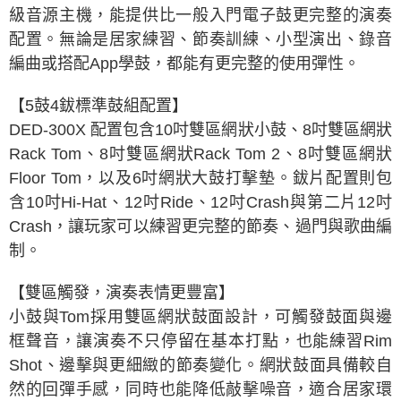
級音源主機，能提供比一般入門電子鼓更完整的演奏
法說明評估內容。
【繳款方式說明】
配置。無論是居家練習、節奏訓練、小型演出、錄音
1.分期款項不併入電信帳單，「大哥付你分期」於每月結算日後寄送繳費提
編曲或搭配App學鼓，都能有更完整的使用彈性。
醒簡訊。
2.透過簡訊連結打開帳單後，可選擇「超商條碼／台灣大直營門市／銀行轉
帳／街口支付／iPASS MONEY」等通路繳費。
【5鼓4鈸標準鼓組配置】
【注意事項】
DED-300X 配置包含10吋雙區網狀小鼓、8吋雙區網狀
1.本服務係由「台灣大哥大股份有限公司」（以下簡稱本公司）所提供，讓
Rack Tom、8吋雙區網狀Rack Tom 2、8吋雙區網狀
用戶於交易時，得透過本服務購買商品或服務，並由商店將買賣／分期付款
買賣價金債權讓與本公司後，依約使用本公司帳單繳交帳款。
Floor Tom，以及6吋網狀大鼓打擊墊。鈸片配置則包
2.基於同意付款使用「大哥付你分期」之契約關係目的，商店將以您的個人
含10吋Hi-Hat、12吋Ride、12吋Crash與第二片12吋
資料（包含姓名、電話或地址）提供予台灣大哥大進項蒐集、處理及利用，
由本公司與您本人進行分期帳單所需資料之確認、核對及更正。
Crash，讓玩家可以練習更完整的節奏、過門與歌曲編
3.完整用戶服務條款，請詳閱以下連結：
https://oppay.tw/userRule
制。
【雙區觸發，演奏表情更豐富】
小鼓與Tom採用雙區網狀鼓面設計，可觸發鼓面與邊
框聲音，讓演奏不只停留在基本打點，也能練習Rim
Shot、邊擊與更細緻的節奏變化。網狀鼓面具備較自
然的回彈手感，同時也能降低敲擊噪音，適合居家環