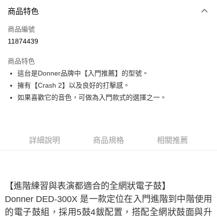
3 期 0 利率 每期
NT$7,266
21家銀行
商品特色
6 期 0 利率 每期
NT$3,633
21家銀行
合作金庫商業銀行
第一商業銀行
商品編號
華南商業銀行
彰化商業銀行
合作金庫商業銀行
第一商業銀行
11874439
LINE Pay
上海商業儲蓄銀行
台北富邦商業銀行
華南商業銀行
彰化商業銀行
國泰世華商業銀行
兆豐國際商業銀行
Apple Pay
上海商業儲蓄銀行
台北富邦商業銀行
商品特色
臺灣中小企業銀行
台中商業銀行
國泰世華商業銀行
兆豐國際商業銀行
這台是Donner品牌中【入門推薦】的型號。
匯豐（台灣）商業銀行
華泰商業銀行
街口支付
臺灣中小企業銀行
台中商業銀行
擁有【Crash 2】以及良好的打擊感。
聯邦商業銀行
遠東國際商業銀行
匯豐（台灣）商業銀行
華泰商業銀行
悠遊付
元大商業銀行
永豐商業銀行
如果喜歡它的音色，可做為入門款式的選擇之一。
聯邦商業銀行
遠東國際商業銀行
玉山商業銀行
星展（台灣）商業銀行
元大商業銀行
永豐商業銀行
全盈+PAY
台新國際商業銀行
中國信託商業銀行
玉山商業銀行
星展（台灣）商業銀行
台灣樂天信用卡公司
台新國際商業銀行
中國信託商業銀行
大哥付你分期
詳細說明
商品規格
相關推薦
台灣樂天信用卡公司
相關說明
【大哥付你分期使用說明】
ATM付款
1.本服務由台灣大哥大提供，台灣大哥大用戶可立即使用無須另外申請。
2.付款方式選擇「大哥付你分期」，訂單成立後會自動跳轉到大哥付的交易
流程，驗證手機門號後，選擇欲分期的期數、繳款截止日，確認付款後即完
【進階練習與表演都適合的全網狀電子鼓】
運送方式
成交易。
Donner DED-300X 是一款定位在入門進階到中階使用
3.實際核准額度、可分期數及費用金額請依後續交易確認頁面所載為準。
宅配
4.訂單成立30分鐘內，如未前往確認交易或遇審核未通過，訂單將自動取
的電子鼓組，採用5鼓4鈸配置，搭配全網狀鼓面與升
每筆NT$60，滿NT$1,000(含以上)免運費
消。如遇「轉專審核」未通過狀況，表示未達大哥付你分期系統評分，恕無