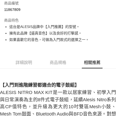
6 期 0 利率 每期
NT$3,300
21家銀行
合作金庫商業銀行
第一商業銀行
商品編號
華南商業銀行
彰化商業銀行
合作金庫商業銀行
第一商業銀行
11867809
LINE Pay
上海商業儲蓄銀行
台北富邦商業銀行
華南商業銀行
彰化商業銀行
國泰世華商業銀行
兆豐國際商業銀行
Apple Pay
上海商業儲蓄銀行
台北富邦商業銀行
商品特色
臺灣中小企業銀行
台中商業銀行
國泰世華商業銀行
兆豐國際商業銀行
這台是ALESIS品牌中【入門推薦】的型號。
匯豐（台灣）商業銀行
華泰商業銀行
街口支付
臺灣中小企業銀行
台中商業銀行
擁有此品牌【逼真音色】以及良好的打擊感。
聯邦商業銀行
遠東國際商業銀行
匯豐（台灣）商業銀行
華泰商業銀行
悠遊付
元大商業銀行
永豐商業銀行
如果喜歡它的音色，可做為入門款式的選擇之一。
聯邦商業銀行
遠東國際商業銀行
玉山商業銀行
星展（台灣）商業銀行
元大商業銀行
永豐商業銀行
全盈+PAY
台新國際商業銀行
中國信託商業銀行
玉山商業銀行
星展（台灣）商業銀行
台灣樂天信用卡公司
台新國際商業銀行
中國信託商業銀行
大哥付你分期
詳細說明
商品規格
相關推薦
台灣樂天信用卡公司
相關說明
【大哥付你分期使用說明】
ATM付款
1.本服務由台灣大哥大提供，台灣大哥大用戶可立即使用無須另外申請。
2.付款方式選擇「大哥付你分期」，訂單成立後會自動跳轉到大哥付的交易
流程，驗證手機門號後，選擇欲分期的期數、繳款截止日，確認付款後即完
【入門到進階練習都適合的電子鼓組】
運送方式
成交易。
ALESIS NITRO MAX KIT是一款以居家練習、初學入門
3.實際核准額度、可分期數及費用金額請依後續交易確認頁面所載為準。
宅配
4.訂單成立30分鐘內，如未前往確認交易或遇審核未通過，訂單將自動取
與日常演奏為主的8件式電子鼓組，延續Alesis Nitro系列
每筆NT$60，滿NT$1,000(含以上)免運費
消。如遇「轉專審核」未通過狀況，表示未達大哥付你分期系統評分，恕無
高CP值特色，並升級為更大的10吋雙區Mesh小鼓、
法說明評估內容。
【繳款方式說明】
Mesh Tom鼓面、Bluetooth Audio與BFD音色來源。對想