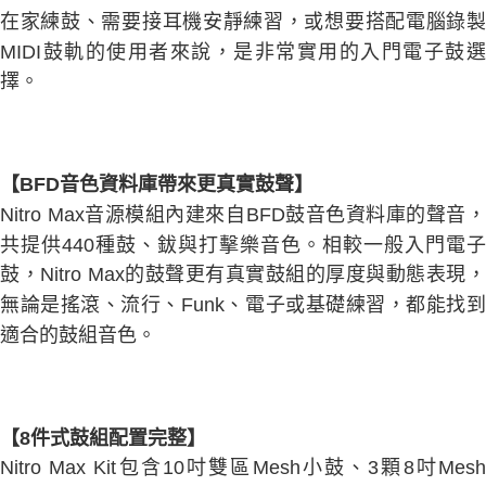
1.分期款項不併入電信帳單，「大哥付你分期」於每月結算日後寄送繳費提
在家練鼓、需要接耳機安靜練習，或想要搭配電腦錄製
醒簡訊。
2.透過簡訊連結打開帳單後，可選擇「超商條碼／台灣大直營門市／銀行轉
MIDI鼓軌的使用者來說，是非常實用的入門電子鼓選
帳／街口支付／iPASS MONEY」等通路繳費。
擇。
【注意事項】
1.本服務係由「台灣大哥大股份有限公司」（以下簡稱本公司）所提供，讓
用戶於交易時，得透過本服務購買商品或服務，並由商店將買賣／分期付款
買賣價金債權讓與本公司後，依約使用本公司帳單繳交帳款。
2.基於同意付款使用「大哥付你分期」之契約關係目的，商店將以您的個人
【BFD音色資料庫帶來更真實鼓聲】
資料（包含姓名、電話或地址）提供予台灣大哥大進項蒐集、處理及利用，
Nitro Max音源模組內建來自BFD鼓音色資料庫的聲音，
由本公司與您本人進行分期帳單所需資料之確認、核對及更正。
3.完整用戶服務條款，請詳閱以下連結：
https://oppay.tw/userRule
共提供440種鼓、鈸與打擊樂音色。相較一般入門電子
鼓，Nitro Max的鼓聲更有真實鼓組的厚度與動態表現，
無論是搖滾、流行、Funk、電子或基礎練習，都能找到
適合的鼓組音色。
【8件式鼓組配置完整】
Nitro Max Kit包含10吋雙區Mesh小鼓、3顆8吋Mesh