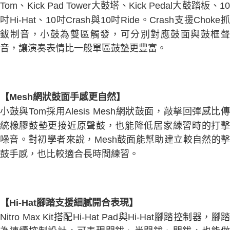
Tom、Kick Pad Tower大鼓塔、Kick Pedal大鼓踏板、10
吋Hi-Hat、10吋Crash與10吋Ride。Crash支援Choke抓
鈸制音，小鼓為雙區觸發，可分別對應鼓面與鼓框聲
音，讓演奏表情比一般單區鼓墊更豐富。
【Mesh網狀鼓面手感更自然】
小鼓與Tom採用Alesis Mesh網狀鼓面，敲擊回彈感比傳
統橡膠鼓墊更接近原聲鼓，也能降低居家練習時的打擊
噪音。對初學者來說，Mesh鼓面能幫助建立較自然的擊
鼓手感，也比較適合長時間練習。
【Hi-Hat腳踏支援細膩開合表現】
Nitro Max Kit搭配Hi-Hat Pad與Hi-Hat腳踏控制器，腳踏