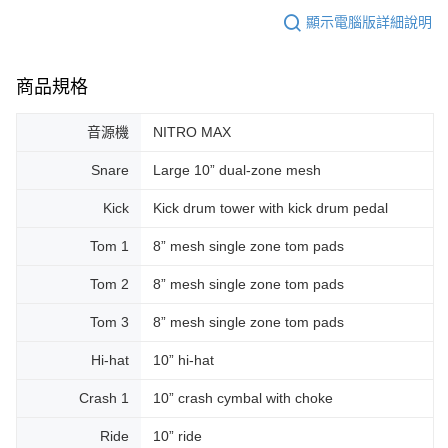
顯示電腦版詳細說明
商品規格
音源機
NITRO MAX
Snare
Large 10” dual-zone mesh
Kick
Kick drum tower with kick drum pedal
Tom 1
8” mesh single zone tom pads
Tom 2
8” mesh single zone tom pads
Tom 3
8” mesh single zone tom pads
Hi-hat
10” hi-hat
Crash 1
10” crash cymbal with choke
Ride
10” ride