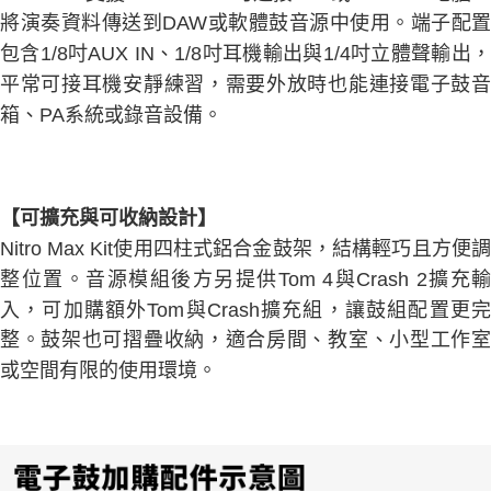
將演奏資料傳送到DAW或軟體鼓音源中使用。端子配置
包含1/8吋AUX IN、1/8吋耳機輸出與1/4吋立體聲輸出，
平常可接耳機安靜練習，需要外放時也能連接電子鼓音
箱、PA系統或錄音設備。
【可擴充與可收納設計】
Nitro Max Kit使用四柱式鋁合金鼓架，結構輕巧且方便調
整位置。音源模組後方另提供Tom 4與Crash 2擴充輸
入，可加購額外Tom與Crash擴充組，讓鼓組配置更完
整。鼓架也可摺疊收納，適合房間、教室、小型工作室
或空間有限的使用環境。