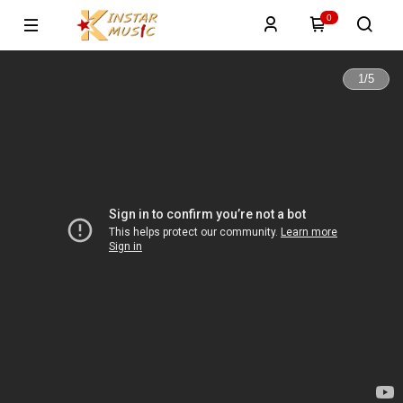
0
1
/
5