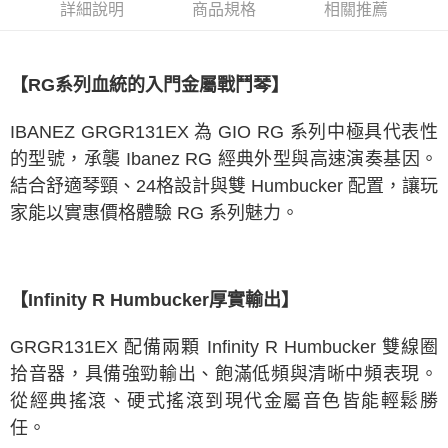
詳細說明
商品規格
相關推薦
醒簡訊。
2.透過簡訊連結打開帳單後，可選擇「超商條碼／台灣大直營門市／銀行轉
帳／街口支付／iPASS MONEY」等通路繳費。
【RG系列血統的入門金屬戰鬥琴】
【注意事項】
1.本服務係由「台灣大哥大股份有限公司」（以下簡稱本公司）所提供，讓
用戶於交易時，得透過本服務購買商品或服務，並由商店將買賣／分期付款
IBANEZ GRGR131EX 為 GIO RG 系列中極具代表性
買賣價金債權讓與本公司後，依約使用本公司帳單繳交帳款。
2.基於同意付款使用「大哥付你分期」之契約關係目的，商店將以您的個人
的型號，承襲 Ibanez RG 經典外型與高速演奏基因。
資料（包含姓名、電話或地址）提供予台灣大哥大進項蒐集、處理及利用，
結合舒適琴頸、24格設計與雙 Humbucker 配置，讓玩
由本公司與您本人進行分期帳單所需資料之確認、核對及更正。
3.完整用戶服務條款，請詳閱以下連結：
https://oppay.tw/userRule
家能以實惠價格體驗 RG 系列魅力。
【Infinity R Humbucker厚實輸出】
GRGR131EX 配備兩顆 Infinity R Humbucker 雙線圈
拾音器，具備強勁輸出、飽滿低頻與清晰中頻表現。
從經典搖滾、硬式搖滾到現代金屬音色皆能輕鬆勝
任。