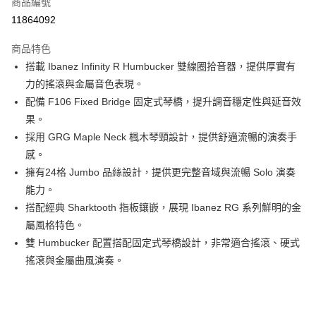
商品編號
華南商業銀行
彰化商業銀行
合作金庫商業銀行
第一商業銀行
11864092
LINE Pay
上海商業儲蓄銀行
台北富邦商業銀行
華南商業銀行
彰化商業銀行
國泰世華商業銀行
兆豐國際商業銀行
Apple Pay
上海商業儲蓄銀行
台北富邦商業銀行
商品特色
臺灣中小企業銀行
台中商業銀行
國泰世華商業銀行
兆豐國際商業銀行
搭載 Ibanez Infinity R Humbucker 雙線圈拾音器，提供厚實有
匯豐（台灣）商業銀行
華泰商業銀行
街口支付
臺灣中小企業銀行
台中商業銀行
力的搖滾與金屬音色表現。
聯邦商業銀行
遠東國際商業銀行
匯豐（台灣）商業銀行
華泰商業銀行
悠遊付
元大商業銀行
永豐商業銀行
配備 F106 Fixed Bridge 固定式琴橋，提升調音穩定性與延音效
聯邦商業銀行
遠東國際商業銀行
玉山商業銀行
星展（台灣）商業銀行
果。
元大商業銀行
永豐商業銀行
全盈+PAY
台新國際商業銀行
中國信託商業銀行
玉山商業銀行
星展（台灣）商業銀行
採用 GRG Maple Neck 楓木琴頸設計，提供舒適流暢的演奏手
台灣樂天信用卡公司
台新國際商業銀行
中國信託商業銀行
大哥付你分期
感。
台灣樂天信用卡公司
相關說明
擁有24格 Jumbo 品絲設計，提供更完整音域與流暢 Solo 演奏
【大哥付你分期使用說明】
能力。
ATM付款
1.本服務由台灣大哥大提供，台灣大哥大用戶可立即使用無須另外申請。
搭配經典 Sharktooth 指板鑲嵌，展現 Ibanez RG 系列鮮明的金
2.付款方式選擇「大哥付你分期」，訂單成立後會自動跳轉到大哥付的交易
流程，驗證手機門號後，選擇欲分期的期數、繳款截止日，確認付款後即完
屬風格特色。
運送方式
成交易。
雙 Humbucker 配置搭配固定式琴橋設計，非常適合搖滾、硬式
3.實際核准額度、可分期數及費用金額請依後續交易確認頁面所載為準。
宅配
搖滾與金屬曲風演奏。
4.訂單成立30分鐘內，如未前往確認交易或遇審核未通過，訂單將自動取
每筆NT$60，滿NT$1,000(含以上)免運費
消。如遇「轉專審核」未通過狀況，表示未達大哥付你分期系統評分，恕無
法說明評估內容。
【繳款方式說明】
1.分期款項不併入電信帳單，「大哥付你分期」於每月結算日後寄送繳費提