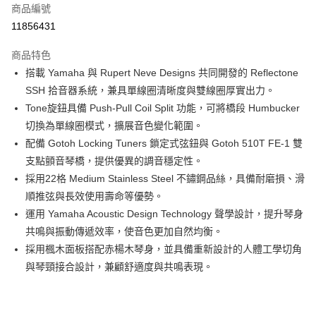
6 期 0 利率 每期
NT$10,833
21家銀行
合作金庫商業銀行
第一商業銀行
商品編號
華南商業銀行
彰化商業銀行
合作金庫商業銀行
第一商業銀行
11856431
LINE Pay
上海商業儲蓄銀行
台北富邦商業銀行
華南商業銀行
彰化商業銀行
國泰世華商業銀行
兆豐國際商業銀行
Apple Pay
上海商業儲蓄銀行
台北富邦商業銀行
商品特色
臺灣中小企業銀行
台中商業銀行
國泰世華商業銀行
兆豐國際商業銀行
搭載 Yamaha 與 Rupert Neve Designs 共同開發的 Reflectone
匯豐（台灣）商業銀行
華泰商業銀行
街口支付
臺灣中小企業銀行
台中商業銀行
SSH 拾音器系統，兼具單線圈清晰度與雙線圈厚實出力。
聯邦商業銀行
遠東國際商業銀行
匯豐（台灣）商業銀行
華泰商業銀行
悠遊付
元大商業銀行
永豐商業銀行
Tone旋鈕具備 Push-Pull Coil Split 功能，可將橋段 Humbucker
聯邦商業銀行
遠東國際商業銀行
玉山商業銀行
星展（台灣）商業銀行
切換為單線圈模式，擴展音色變化範圍。
元大商業銀行
永豐商業銀行
全盈+PAY
台新國際商業銀行
中國信託商業銀行
玉山商業銀行
星展（台灣）商業銀行
配備 Gotoh Locking Tuners 鎖定式弦鈕與 Gotoh 510T FE-1 雙
台灣樂天信用卡公司
台新國際商業銀行
中國信託商業銀行
大哥付你分期
支點顫音琴橋，提供優異的調音穩定性。
台灣樂天信用卡公司
相關說明
採用22格 Medium Stainless Steel 不鏽鋼品絲，具備耐磨損、滑
【大哥付你分期使用說明】
順推弦與長效使用壽命等優勢。
ATM付款
1.本服務由台灣大哥大提供，台灣大哥大用戶可立即使用無須另外申請。
運用 Yamaha Acoustic Design Technology 聲學設計，提升琴身
2.付款方式選擇「大哥付你分期」，訂單成立後會自動跳轉到大哥付的交易
流程，驗證手機門號後，選擇欲分期的期數、繳款截止日，確認付款後即完
共鳴與振動傳遞效率，使音色更加自然均衡。
運送方式
成交易。
採用楓木面板搭配赤楊木琴身，並具備重新設計的人體工學切角
3.實際核准額度、可分期數及費用金額請依後續交易確認頁面所載為準。
宅配
與琴頸接合設計，兼顧舒適度與共鳴表現。
4.訂單成立30分鐘內，如未前往確認交易或遇審核未通過，訂單將自動取
每筆NT$60，滿NT$1,000(含以上)免運費
消。如遇「轉專審核」未通過狀況，表示未達大哥付你分期系統評分，恕無
法說明評估內容。
【繳款方式說明】