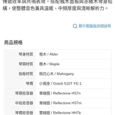
傳遞效率與共鳴表現。搭配楓木面板與赤楊木琴身結
構，使整體音色兼具溫暖、中頻厚度與清晰解析力。
顯示電腦版詳細說明
商品規格
琴身材質
榿木 / Alder
琴頸材質
楓木 / Maple
指板材質
桃花心木 / Mahogany
琴橋
小搖座 / Gotoh 510T FE-1
琴頸拾音器
單線圈 / Reflectone HS7n
中段拾音器
單線圈 / Reflectone HS7m
琴橋拾音器
雙線圈 / Reflectone HH7b