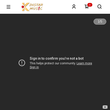
0
1
/
5