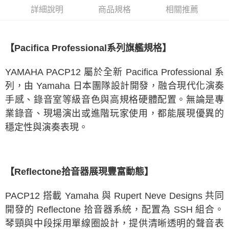
1.分期款項不併入電信帳單，「大哥付你分期」於每月結算日後寄送繳費提
詳細說明
商品規格
相關推薦
醒簡訊。
2.透過簡訊連結打開帳單後，可選擇「超商條碼／台灣大直營門市／銀行轉
帳／街口支付／iPASS MONEY」等通路繳費。
【Pacifica Professional系列旗艦規格】
【注意事項】
1.本服務係由「台灣大哥大股份有限公司」（以下簡稱本公司）所提供，讓
用戶於交易時，得透過本服務購買商品或服務，並由商店將買賣／分期付款
YAMAHA PACP12 屬於全新 Pacifica Professional 系
買賣價金債權讓與本公司後，依約使用本公司帳單繳交帳款。
2.基於同意付款使用「大哥付你分期」之契約關係目的，商店將以您的個人
列，由 Yamaha 日本團隊設計開發，融合現代化演奏
資料（包含姓名、電話或地址）提供予台灣大哥大進項蒐集、處理及利用，
手感、錄音室等級音色與高規格硬體配置。無論是專
由本公司與您本人進行分期帳單所需資料之確認、核對及更正。
3.完整用戶服務條款，請詳閱以下連結：
https://oppay.tw/userRule
業錄音、現場演出或進階玩家使用，都能展現優異的
穩定性與演奏表現。
【Reflectone拾音器展現豐富動態】
PACP12 搭載 Yamaha 與 Rupert Neve Designs 共同
開發的 Reflectone 拾音器系統，配置為 SSH 組合。
琴頸與中段採用單線圈設計，提供清晰透明的聲音表