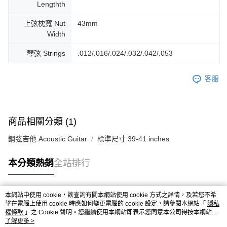
Lengthth
上弦枕寬 Nut
43mm
Width
琴弦 Strings
.012/.016/.024/.032/.042/.053
客服
商品相關分類 (1)
鋼弦吉他 Acoustic Guitar
標準尺寸 39-41 inches
本分類熱銷
全站排行
本網站中使用 cookie，欲查詢有關本網站使用 cookie 方式之詳情，及若您不希
熱門標籤
望在電腦上使用 cookie 時應如何變更電腦的 cookie 設定，請參閱本網站「
隱私
權條款
」之 Cookie 聲明。您繼續使用本網站即表示您同意本公司得按本網站使
用條款之 Cookie 聲明使用 cookie。
了解更多 >