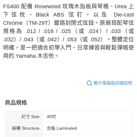
FS400 配備 Rosewood 玫瑰木指板與琴橋、Urea 上
下弦枕、Black ABS 弦釘，以及 Die-cast
Chrome（TM-29T）鍍鉻封閉式弦鈕。原廠搭配琴弦
規格為 .012 / .016 / .025（或 .024）/ .033（或
.032）/ .043（或 .042）/ .053（或 .052）。整體定位
明確，是一把適合初學入門、日常練習與輕鬆彈唱使
用的 Yamaha 木吉他。
顯示電腦版詳細說明
商品規格
尺寸 Size
40吋
結構 Structure
合板 Laminated