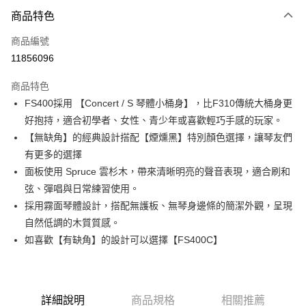
3 期 0 利率 每期
NT$1,933
21家銀行
商品特色
6 期 0 利率 每期
NT$966
21家銀行
合作金庫商業銀行
第一商業銀行
商品編號
華南商業銀行
彰化商業銀行
合作金庫商業銀行
第一商業銀行
11856096
LINE Pay
上海商業儲蓄銀行
台北富邦商業銀行
華南商業銀行
彰化商業銀行
國泰世華商業銀行
兆豐國際商業銀行
Apple Pay
上海商業儲蓄銀行
台北富邦商業銀行
商品特色
臺灣中小企業銀行
台中商業銀行
國泰世華商業銀行
兆豐國際商業銀行
FS400採用 【Concert / S 琴體小桶身】，比F310傳統大桶身更
匯豐（台灣）商業銀行
華泰商業銀行
街口支付
臺灣中小企業銀行
台中商業銀行
好抱持，適合初學者、女性、青少年或喜歡輕巧手感的玩家。
聯邦商業銀行
遠東國際商業銀行
匯豐（台灣）商業銀行
華泰商業銀行
悠遊付
元大商業銀行
永豐商業銀行
【無缺角】的經典設計搭配【煙燻黑】特別顏色選擇，讓琴友們
聯邦商業銀行
遠東國際商業銀行
玉山商業銀行
星展（台灣）商業銀行
有更多的選擇
元大商業銀行
永豐商業銀行
全盈+PAY
台新國際商業銀行
中國信託商業銀行
玉山商業銀行
星展（台灣）商業銀行
面板使用 Spruce 雲杉木，帶來清晰明亮的聲音表現，適合刷和
台灣樂天信用卡公司
台新國際商業銀行
中國信託商業銀行
大哥付你分期
弦、彈唱與日常練習使用。
台灣樂天信用卡公司
相關說明
採用霧面琴體設計，搭配無護板、無琴身邊條的簡潔外觀，呈現
【大哥付你分期使用說明】
自然低調的木質質感。
ATM付款
1.本服務由台灣大哥大提供，台灣大哥大用戶可立即使用無須另外申請。
如喜歡【有缺角】的設計可以選擇【FS400C】
2.付款方式選擇「大哥付你分期」，訂單成立後會自動跳轉到大哥付的交易
流程，驗證手機門號後，選擇欲分期的期數、繳款截止日，確認付款後即完
運送方式
成交易。
3.實際核准額度、可分期數及費用金額請依後續交易確認頁面所載為準。
宅配
4.訂單成立30分鐘內，如未前往確認交易或遇審核未通過，訂單將自動取
詳細說明
商品規格
相關推薦
每筆NT$60，滿NT$1,000(含以上)免運費
消。如遇「轉專審核」未通過狀況，表示未達大哥付你分期系統評分，恕無