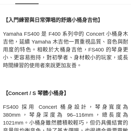
法說明評估內容。
【繳款方式說明】
1.分期款項不併入電信帳單，「大哥付你分期」於每月結算日後寄送繳費提
【入門練習與日常彈唱的舒適小桶身吉他】
醒簡訊。
2.透過簡訊連結打開帳單後，可選擇「超商條碼／台灣大直營門市／銀行轉
帳／街口支付／iPASS MONEY」等通路繳費。
Yamaha FS400 是 F400 系列中的 Concert 小桶身木
吉他，延續 Yamaha 木吉他一貫重視品質、音色與耐
【注意事項】
1.本服務係由「台灣大哥大股份有限公司」（以下簡稱本公司）所提供，讓
用度的特色。相較於大桶身吉他，FS400 的琴身更
用戶於交易時，得透過本服務購買商品或服務，並由商店將買賣／分期付款
小、更容易抱持，對初學者、身材較小的玩家，或長
買賣價金債權讓與本公司後，依約使用本公司帳單繳交帳款。
2.基於同意付款使用「大哥付你分期」之契約關係目的，商店將以您的個人
時間練習的使用者來說更加友善。
資料（包含姓名、電話或地址）提供予台灣大哥大進項蒐集、處理及利用，
由本公司與您本人進行分期帳單所需資料之確認、核對及更正。
3.完整用戶服務條款，請詳閱以下連結：
https://oppay.tw/userRule
【Concert / S 琴體小桶身】
FS400 採用 Concert 桶身設計，琴身寬度為
380mm，琴身深度為 96–116mm，總長度為
1021mm。小桶身雖然體積較輕巧，但仍具備結實的
音量與均衡音色，除了基本彈唱，也很適合需要靈敏