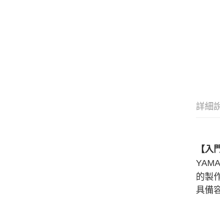
詳細
【入
YAM
的製
具備