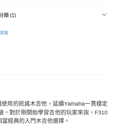
0，滿NT$1,000(含以上)免運費
類 (1)
ustic Guitar
標準尺寸 39-41 inches
客服
唱使用的民謠木吉他，延續Yamaha一貫穩定
。對於剛開始學習吉他的玩家來說，F310
相當經典的入門木吉他選擇。