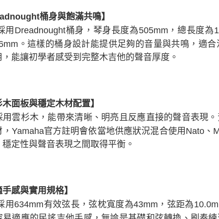
eadnought桶身與飽滿共鳴】
0採用Dreadnought桶身，琴身長度為505mm，總長度
-116mm。這樣的桶身設計能提供足夠的音量與共鳴，
用，能讓初學者感受到完整木吉他的聲音厚度。
杉木面板與穩定木材配置】
採用雲杉木，能帶來清晰、明亮且反應直接的聲音表現。
，Yamaha官方註明會依當地供應狀況混合使用Nato、Ma
、穩定性與聲音表現之間取得平衡。
適手感與實用規格】
0採用634mm有效弦長，弦枕寬度為43mm，弦距為10.
容易適應的民謠吉他手感，無論是基礎和弦轉換、刷奏練