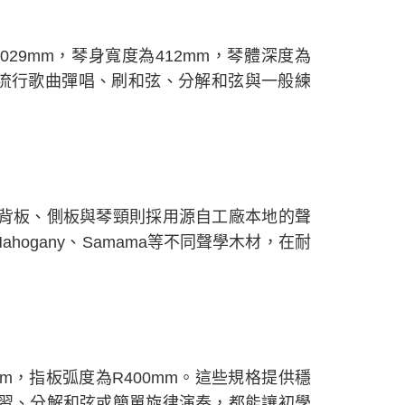
為1029mm，琴身寬度為412mm，琴體深度為
適合流行歌曲彈唱、刷和弦、分解和弦與一般練
背板、側板與琴頸則採用源自工廠本地的聲
hogany、Samama等不同聲學木材，在耐
0mm，指板弧度為R400mm。這些規格提供穩
習、分解和弦或簡單旋律演奏，都能讓初學