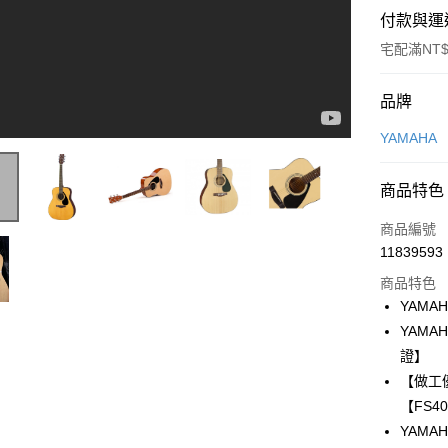
付款與運
宅配滿NT$
付款方式
品牌
信用卡一
YAMAHA
LINE Pay
商品特色
Apple Pay
商品編號
街口支付
11839593
商品特色
悠遊付
YAMA
全盈+PAY
YAM
證】
ATM付款
【做工
【FS4
運送方式
YAMA