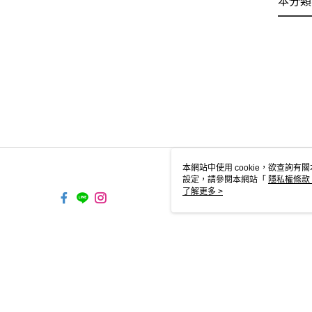
本分類
本網站中使用 cookie，欲查詢有關
設定，請參閱本網站「
隱私權條款
使用 cookie。
了解更多 >
TYO-TW-MWEBG131 Web2.0 D
© 2026 by 金聲實業有限公司