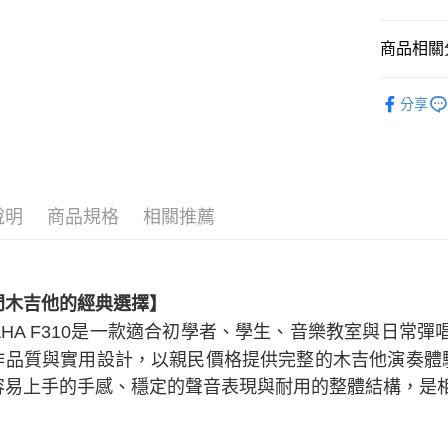
宅配
每筆NT$6
商品相關分
鋼弦吉他 Aco
分享
說明
商品規格
相關推薦
門木吉他的經典選擇】
AHA F310是一款適合初學者、學生、音樂教室與日常彈
作品質與實用設計，以親民價格提供完整的木吉他演奏體驗
容易上手的手感、穩定的聲音表現與耐用的整體結構，是