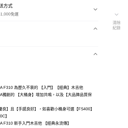
送方式
1,000免運
清除
紀錄
次付款
HA F310 為歷久不衰的 【入門】【經典】木吉他
AHA獨創的 【大桶身】增加共鳴，以及【大品牌品質保
優良】且【手感良好】，如喜歡小桶身可選【FS400】
00C】
HA F310 新手入門木吉他 【經典永流傳】