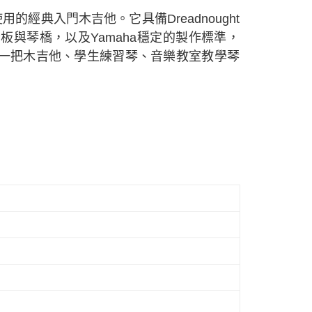
的經典入門木吉他。它具備Dreadnought
板與琴橋，以及Yamaha穩定的製作標準，
一把木吉他、學生練習琴、音樂教室教學琴