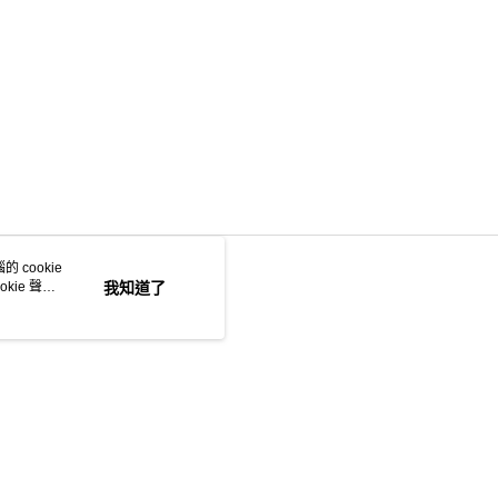
 cookie
kie 聲明
我知道了
本站最佳瀏覽環境請使用 Google Chrome、Firefox 或 Edge 以上版本