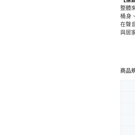
【整
整體來
桶身
在聲
與居
商品