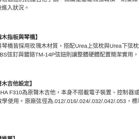
快進入狀況。
瑰木指板與琴橋】
與琴橋皆採用玫瑰木材質，搭配Urea上弦枕與Urea下
ABS弦釘與鍍鉻TM-14P弦鈕則讓整體硬體配置簡潔實用
聲木吉他設定】
MAHA F310為原聲木吉他，本身不搭載電子裝置、控制
學使用。原廠弦徑為.012/.016/.024/.032/.042