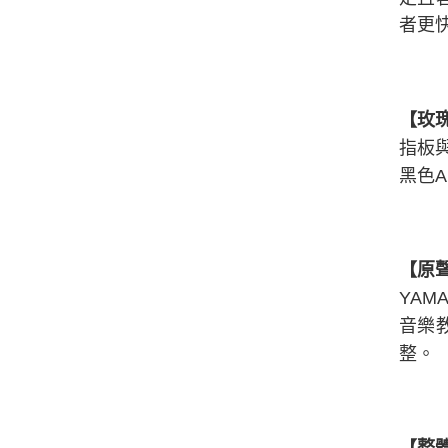
者更
【玫
指板
黑色
【原
YA
音樂教
整。