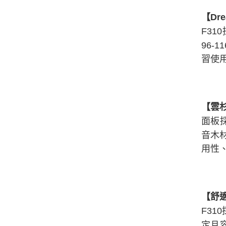
【Dr
F31
96
習使
【雲
面板
音木材
用性
【舒
F31
定且