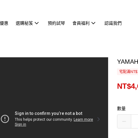
優惠
選購秘笈
預約試琴
會員福利
認識我們
YAMA
宅配滿NT$
NT$4,
數量