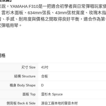
體推薦】
說，YAMAHA F310是一把適合初學者與日常彈唱玩家使用
、雲杉木面板、634mm弦長、43mm弦枕寬度、玫瑰木指
音、手感、耐用度與價格之間取得良好平衡，適合作為第
家彈唱用琴。
規格
尺寸 Size
41吋
結構 Structure
合板
桶身 Body Shape
D
面板 Top
雲杉木 Spruce
側背板 Back & Side
源自工廠本地的聲音木材