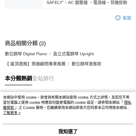
SAFELY"、AC 變壓器 、電源線、耳機掛鉤
客服
商品相關分類 (2)
數位鋼琴 Digital Piano
直立式電鋼琴 Upright
【 最頂激推】樂器顧問專業推薦
數位鋼琴激推款
本分類熱銷
全站排行
本網站中使用 cookie，欲查詢有關本網站使用 cookie 方式之詳情，及若您不希
熱門標籤
望在電腦上使用 cookie 時應如何變更電腦的 cookie 設定，請參閱本網站「
隱私
權條款
」之 Cookie 聲明。您繼續使用本網站即表示您同意本公司得按本網站使
用條款之 Cookie 聲明使用 cookie。
了解更多 >
我知道了