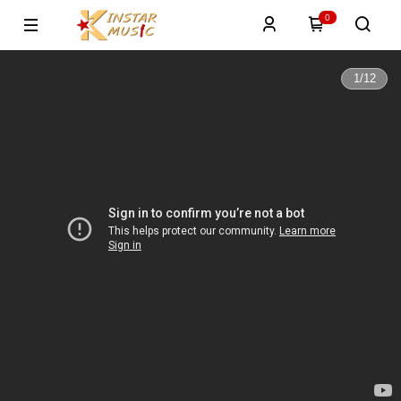
0
1
/
12