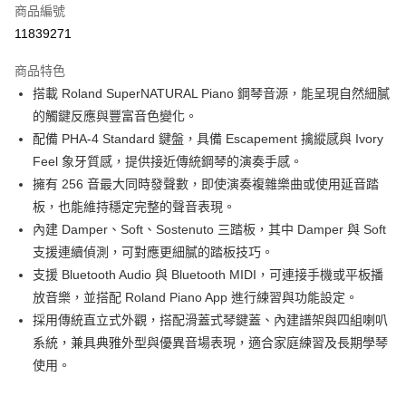
6 期 0 利率 每期
NT$8,300
21家銀行
合作金庫商業銀行
第一商業銀行
商品編號
華南商業銀行
彰化商業銀行
合作金庫商業銀行
第一商業銀行
11839271
LINE Pay
上海商業儲蓄銀行
台北富邦商業銀行
華南商業銀行
彰化商業銀行
國泰世華商業銀行
兆豐國際商業銀行
Apple Pay
上海商業儲蓄銀行
台北富邦商業銀行
商品特色
臺灣中小企業銀行
台中商業銀行
國泰世華商業銀行
兆豐國際商業銀行
搭載 Roland SuperNATURAL Piano 鋼琴音源，能呈現自然細膩
匯豐（台灣）商業銀行
華泰商業銀行
街口支付
臺灣中小企業銀行
台中商業銀行
的觸鍵反應與豐富音色變化。
聯邦商業銀行
遠東國際商業銀行
匯豐（台灣）商業銀行
華泰商業銀行
悠遊付
元大商業銀行
永豐商業銀行
配備 PHA-4 Standard 鍵盤，具備 Escapement 擒縱感與 Ivory
聯邦商業銀行
遠東國際商業銀行
玉山商業銀行
星展（台灣）商業銀行
Feel 象牙質感，提供接近傳統鋼琴的演奏手感。
元大商業銀行
永豐商業銀行
全盈+PAY
台新國際商業銀行
中國信託商業銀行
玉山商業銀行
星展（台灣）商業銀行
擁有 256 音最大同時發聲數，即使演奏複雜樂曲或使用延音踏
台灣樂天信用卡公司
台新國際商業銀行
中國信託商業銀行
大哥付你分期
板，也能維持穩定完整的聲音表現。
台灣樂天信用卡公司
相關說明
內建 Damper、Soft、Sostenuto 三踏板，其中 Damper 與 Soft
【大哥付你分期使用說明】
支援連續偵測，可對應更細膩的踏板技巧。
ATM付款
1.本服務由台灣大哥大提供，台灣大哥大用戶可立即使用無須另外申請。
支援 Bluetooth Audio 與 Bluetooth MIDI，可連接手機或平板播
2.付款方式選擇「大哥付你分期」，訂單成立後會自動跳轉到大哥付的交易
流程，驗證手機門號後，選擇欲分期的期數、繳款截止日，確認付款後即完
放音樂，並搭配 Roland Piano App 進行練習與功能設定。
運送方式
成交易。
採用傳統直立式外觀，搭配滑蓋式琴鍵蓋、內建譜架與四組喇叭
3.實際核准額度、可分期數及費用金額請依後續交易確認頁面所載為準。
宅配
系統，兼具典雅外型與優異音場表現，適合家庭練習及長期學琴
4.訂單成立30分鐘內，如未前往確認交易或遇審核未通過，訂單將自動取
每筆NT$60，滿NT$1,000(含以上)免運費
消。如遇「轉專審核」未通過狀況，表示未達大哥付你分期系統評分，恕無
使用。
法說明評估內容。
【繳款方式說明】