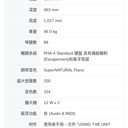
深度
463 mm
高度
1,027 mm
重量
46.0 kg
琴鍵數
88
觸鍵系統
PHA-4 Standard 鍵盤 具有擒縱機制
(Escapement)和象牙質感
鋼琴音色
SuperNATURAL Piano
最大發聲數
256
音色數
324
擴大機
12 W x 2
藍芽功能
有 (Auido & MIDI)
附件
使用者手冊、文件 "USING THE UNIT