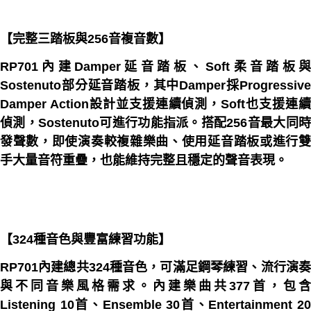
【完整三踏板與256音複音數】
RP701內建Damper延音踏板、Soft柔音踏板與
Sostenuto部分延音踏板，其中Damper採Progressive
Damper Action設計並支援連續偵測，Soft也支援連續
偵測，Sostenuto可進行功能指派。搭配256音最大同時
發聲數，即使演奏較複雜樂曲、使用延音踏板或進行雙
手大量音符重疊，也能維持完整且穩定的聲音表現。
【324種音色與豐富練習功能】
RP701內建總共324種音色，可滿足鋼琴練習、流行演奏
與不同音樂風格需求。內建樂曲共377首，包含
Listening 10首、Ensemble 30首、Entertainment 20