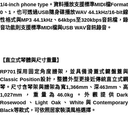
1/4-inch phone type。資料播放支援標準MIDI檔Format
0、1，也可透過USB隨身碟播放WAV 44.1kHz/16-bit線
性格式與MP3 44.1kHz、64kbps至320kbps音訊檔，錄
音功能則支援標準MIDI檔與USB WAV音訊錄音。
【直立式琴體與尺寸重量】
RP701採用固定角度譜架，並具備滑蓋式鍵盤蓋與
Classic Position設計，整體外型更接近傳統直立式鋼
琴。尺寸含琴架與譜架為寬1,366mm、深463mm、高
1,027mm，重量為46.0kg。外觀提供Dark
Rosewood、Light Oak、White與Contemporary
Black等款式，可依照居家裝潢風格選擇。