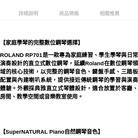
1.分期款項不併入電信帳單，「大哥付你分期」於每月結算日後寄送繳費提
醒簡訊。
2.透過簡訊連結打開帳單後，可選擇「超商條碼／台灣大直營門市／銀行轉
詳細說明
商品規格
相關推薦
帳／街口支付／iPASS MONEY」等通路繳費。
【注意事項】
1.本服務係由「台灣大哥大股份有限公司」（以下簡稱本公司）所提供，讓
用戶於交易時，得透過本服務購買商品或服務，並由商店將買賣／分期付款
【家庭學琴的完整數位鋼琴選擇】
買賣價金債權讓與本公司後，依約使用本公司帳單繳交帳款。
2.基於同意付款使用「大哥付你分期」之契約關係目的，商店將以您的個人
ROLAND RP701是一款專為家庭練習、學生學琴與日常
資料（包含姓名、電話或地址）提供予台灣大哥大進項蒐集、處理及利用，
由本公司與您本人進行分期帳單所需資料之確認、核對及更正。
演奏設計的直立式數位鋼琴，延續Roland在數位鋼琴領
3.完整用戶服務條款，請詳閱以下連結：
https://oppay.tw/userRule
域的核心技術，以完整的鋼琴音色、鍵盤手感、三踏板
配置與內建喇叭系統，提供接近傳統鋼琴的學習與演奏
體驗。外觀採典雅直立式琴體設計，適合放置於客廳、
房間、教學空間或音樂教室使用。
【SuperNATURAL Piano自然鋼琴音色】