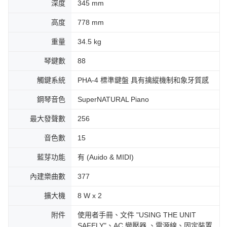
深度
345 mm
高度
778 mm
重量
34.5 kg
琴鍵數
88
觸鍵系統
PHA-4 標準鍵盤 具有擒縱機制和象牙質感
鋼琴音色
SuperNATURAL Piano
最大發聲數
256
音色數
15
藍芽功能
有 (Auido & MIDI)
內建樂曲數
377
擴大機
8 W x 2
附件
使用者手冊、文件 "USING THE UNIT
SAFELY"、AC 變壓器 、電源線、固定裝置