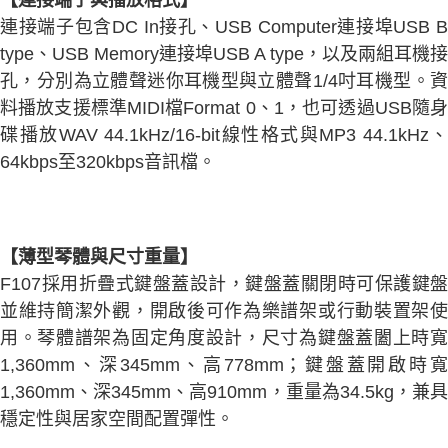
【連接端子與播放格式】
連接端子包含DC In接孔、USB Computer連接埠USB B
type、USB Memory連接埠USB A type，以及兩組耳機接
孔，分別為立體聲迷你耳機型與立體聲1/4吋耳機型。資
料播放支援標準MIDI檔Format 0、1，也可透過USB隨身
碟播放WAV 44.1kHz/16-bit線性格式與MP3 44.1kHz、
64kbps至320kbps音訊檔。
【薄型琴體與尺寸重量】
F107採用折疊式鍵盤蓋設計，鍵盤蓋關閉時可保護鍵盤
並維持簡潔外觀，開啟後可作為樂譜架或行動裝置架使
用。琴體譜架為固定角度設計，尺寸為鍵盤蓋闔上時寬
1,360mm、深345mm、高778mm；鍵盤蓋開啟時寬
1,360mm、深345mm、高910mm，重量為34.5kg，兼具
穩定性與居家空間配置彈性。