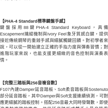
【PHA-4 Standard標準鍵盤手感】
鍵盤採用88鍵PHA-4 Standard Keyboard，具備
Escapement擒縱機制與Ivory Feel象牙質感白鍵，提供
接近傳統鋼琴的重錘手感與細膩觸鍵回饋。對初學者來
說，可以從一開始建立正確的手指力度與彈奏習慣；對
進階玩家來說，也能支援更細緻的音色控制與演奏表
情。
【完整三踏板與256音複音數】
F107內建Damper延音踏板、Soft柔音踏板與Sostenuto
部分延音踏板，其中Damper與Soft支援連續偵測，可對
應更細膩的踏板控制。搭配256音最大同時發聲數，即使