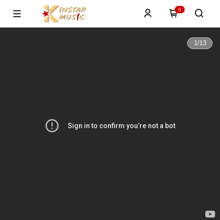
0
1
/
13