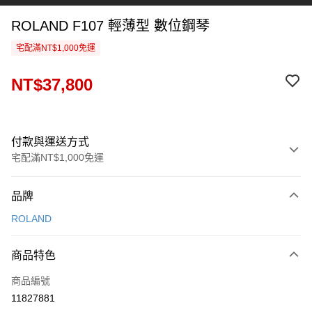
ROLAND F107 輕薄型 數位鋼琴
宅配滿NT$1,000免運
NT$37,800
付款與運送方式
宅配滿NT$1,000免運
付款方式
品牌
信用卡一次付款
ROLAND
信用卡分期付款
3 期 0 利率 每期
NT$12,600
21家銀行
商品特色
6 期 0 利率 每期
NT$6,300
21家銀行
合作金庫商業銀行
第一商業銀行
商品編號
華南商業銀行
彰化商業銀行
合作金庫商業銀行
第一商業銀行
11827881
LINE Pay
上海商業儲蓄銀行
台北富邦商業銀行
華南商業銀行
彰化商業銀行