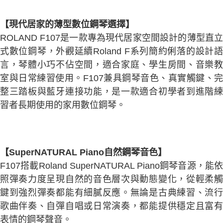
【注意事項】
【現代居家的薄型數位鋼琴選擇】
1.本服務係由「台灣大哥大股份有限公司」（以下簡稱本公司）所提供，讓
用戶於交易時，得透過本服務購買商品或服務，並由商店將買賣／分期付款
ROLAND F107是一款專為現代居家空間設計的薄型直立
買賣價金債權讓與本公司後，依約使用本公司帳單繳交帳款。
式數位鋼琴，外觀延續Roland F系列簡約俐落的設計語
2.基於同意付款使用「大哥付你分期」之契約關係目的，商店將以您的個人
資料（包含姓名、電話或地址）提供予台灣大哥大進項蒐集、處理及利用，
言，琴體小巧不佔空間，適合家庭、學生房間、音樂教
由本公司與您本人進行分期帳單所需資料之確認、核對及更正。
室與日常練習使用。F107兼具鋼琴音色、真實觸鍵、完
3.完整用戶服務條款，請詳閱以下連結：
https://oppay.tw/userRule
整三踏板與藍牙連接功能，是一款適合初學者到進階練
習者長期使用的家用數位鋼琴。
【SuperNATURAL Piano自然鋼琴音色】
F107搭載Roland SuperNATURAL Piano鋼琴音源，能依
照彈奏力度呈現自然的音色層次與動態變化，從輕柔觸
鍵到強烈彈奏都能有細膩反應。無論是古典練習、流行
歌曲伴奏、自彈自唱或日常演奏，都能提供穩定且富有
表情的鋼琴聲音。