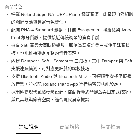
國泰世華商業銀行
兆豐國際商業銀行
Apple Pay
上海商業儲蓄銀行
台北富邦商業銀行
商品特色
臺灣中小企業銀行
台中商業銀行
國泰世華商業銀行
兆豐國際商業銀行
搭載 Roland SuperNATURAL Piano 鋼琴音源，能呈現自然細膩
匯豐（台灣）商業銀行
華泰商業銀行
街口支付
臺灣中小企業銀行
台中商業銀行
的觸鍵反應與豐富音色變化。
聯邦商業銀行
遠東國際商業銀行
匯豐（台灣）商業銀行
華泰商業銀行
悠遊付
元大商業銀行
永豐商業銀行
配備 PHA-4 Standard 鍵盤，具備 Escapement 擒縱感與 Ivory
聯邦商業銀行
遠東國際商業銀行
玉山商業銀行
星展（台灣）商業銀行
Feel 象牙質感，提供接近傳統鋼琴的演奏手感。
元大商業銀行
永豐商業銀行
全盈+PAY
台新國際商業銀行
中國信託商業銀行
玉山商業銀行
星展（台灣）商業銀行
擁有 256 音最大同時發聲數，即使演奏複雜樂曲或使用延音踏
台灣樂天信用卡公司
台新國際商業銀行
中國信託商業銀行
大哥付你分期
板，也能維持穩定完整的聲音表現。
台灣樂天信用卡公司
相關說明
內建 Damper、Soft、Sostenuto 三踏板，其中 Damper 與 Soft
【大哥付你分期使用說明】
支援連續偵測，可對應更細膩的踏板技巧。
ATM付款
1.本服務由台灣大哥大提供，台灣大哥大用戶可立即使用無須另外申請。
支援 Bluetooth Audio 與 Bluetooth MIDI，可連接手機或平板播
2.付款方式選擇「大哥付你分期」，訂單成立後會自動跳轉到大哥付的交易
流程，驗證手機門號後，選擇欲分期的期數、繳款截止日，確認付款後即完
放音樂，並搭配 Roland Piano App 進行練習與功能設定。
運送方式
成交易。
採用極簡現代風格琴體設計，搭配折疊式琴鍵蓋與固定式譜架，
3.實際核准額度、可分期數及費用金額請依後續交易確認頁面所載為準。
宅配
兼具美觀與節省空間，適合現代居家擺設。
4.訂單成立30分鐘內，如未前往確認交易或遇審核未通過，訂單將自動取
每筆NT$60，滿NT$1,000(含以上)免運費
消。如遇「轉專審核」未通過狀況，表示未達大哥付你分期系統評分，恕無
法說明評估內容。
【繳款方式說明】
1.分期款項不併入電信帳單，「大哥付你分期」於每月結算日後寄送繳費提
詳細說明
商品規格
相關推薦
醒簡訊。
2.透過簡訊連結打開帳單後，可選擇「超商條碼／台灣大直營門市／銀行轉
帳／街口支付／iPASS MONEY」等通路繳費。